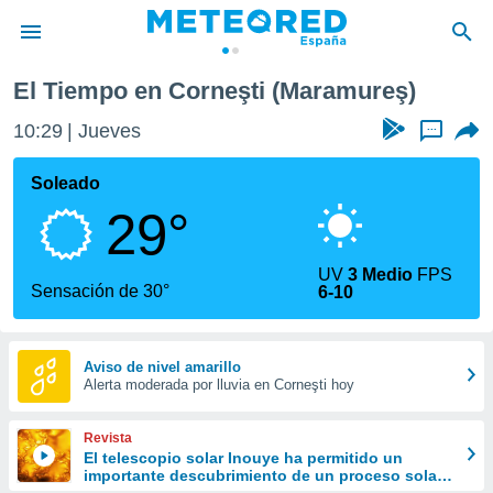
El Tiempo en Corneşti (Maramureş)
privacidad
10:29
Jueves
...
o de
tiempo.com)
borado por
Soleado
es para
29°
ue la
 que se
e calidad.
UV
3 Medio
FPS
eder a este
Sensación de 30°
6-10
ediante las
opciones:
ookies y
Aviso de nivel amarillo
Alerta moderada por lluvia en Corneşti hoy
e forma
d digital
Revista
ada, basada
El telescopio solar Inouye ha permitido un
importante descubrimiento de un proceso solar
mación