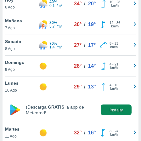
40%
10
-
28
34°
/
20°
0.1 l/m²
km/h
6 Ago
do en
 mismo.
sultar más
Mañana
80%
12
-
36
30°
/
19°
 en nuestra
5.7 l/m²
km/h
7 Ago
 Cookies
y
ualquier
Sábado
70%
8
-
23
27°
/
17°
1.4 l/m²
km/h
8 Ago
ento
 botón
ación de
Domingo
4
-
21
28°
/
14°
kies
km/h
9 Ago
 disponible
e nuestra
Lunes
4
-
16
.
29°
/
13°
km/h
10 Ago
IVAMENTE,
¡Descarga
GRATIS
la app de
Instalar
Meteored!
as
 a cookies
Martes
 no aceptar
8
-
24
32°
/
16°
km/h
11 Ago
ón de