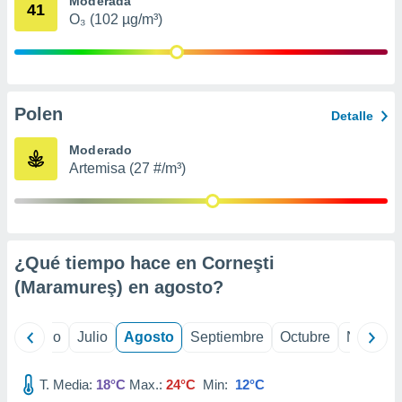
Moderada
 seleccionar
41
o.
O₃ (102 µg/m³)
calización
precisa e
ión mediante
Polen
, publicidad
Detalle
dos,
Moderado
 publicidad
Artemisa (27 #/m³)
,
ón de
 desarrollo
s.
¿Qué tiempo hace en Corneşti
tros 1199
ios
(Maramureş) en
agosto
?
yo
Junio
Julio
Agosto
Septiembre
Octubre
Noviemb
T. Media:
18°C
Max.:
24°C
Min:
12°C