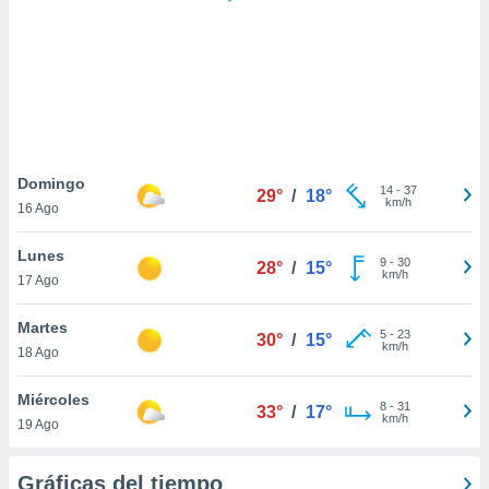
 botón
.
nto,
cios
kies,
ores únicos
Domingo
14
-
37
as similares
29°
/
18°
km/h
16 Ago
nar,
rocesar
Lunes
onales como
9
-
30
28°
/
15°
km/h
 este sitio
17 Ago
recciones IP
ficadores de
Martes
5
-
23
30°
/
15°
 posible
km/h
18 Ago
s
 traten tus
Miércoles
nales en
8
-
31
33°
/
17°
km/h
 interés
19 Ago
go a lo que
nerte. Para
Gráficas del tiempo
retirar su