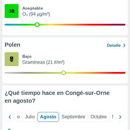
 seleccionar
o.
Aceptable
38
O₃ (94 µg/m³)
calización
precisa e
ión mediante
, publicidad
Polen
Detalle
dos,
 publicidad
Bajo
,
Gramíneas (21 #/m³)
ón de
 desarrollo
s.
tros 1199
ios
¿Qué tiempo hace en Congé-sur-Orne
en
agosto
?
yo
Junio
Julio
Agosto
Septiembre
Octubre
Noviemb