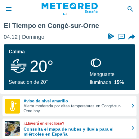
El Tiempo en Congé-sur-Orne
privacidad
04:12
Domingo
...
o de
tiempo.com)
borado por
Calima
es para
20°
ue la
 que se
e calidad.
Menguante
eder a este
Sensación de 20°
Iluminada:
15%
ediante las
opciones:
Aviso de nivel amarillo
ookies y
Alerta moderada por altas temperaturas en Congé-sur-
e forma
Orne hoy
d digital
¿Lloverá en el eclipse?
ada, basada
Consulta el mapa de nubes y lluvia para el
miércoles en España
mación