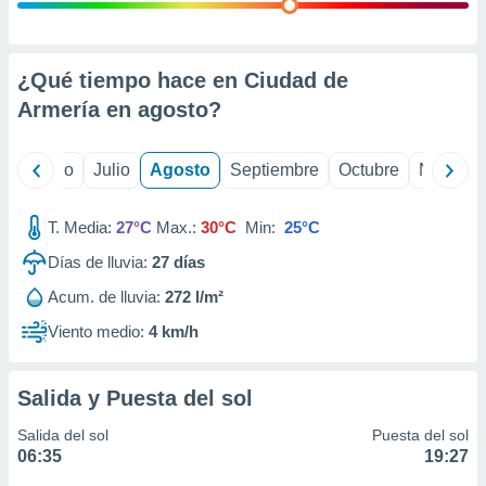
 seleccionar
o.
calización
precisa e
¿Qué tiempo hace en Ciudad de
ión mediante
Armería en
agosto
?
, publicidad
yo
Junio
Julio
Agosto
Septiembre
Octubre
Noviemb
dos,
 publicidad
,
T. Media:
27°C
Max.:
30°C
Min:
25°C
ón de
Días de lluvia:
27
días
 desarrollo
s.
Acum. de lluvia:
272 l/m²
tros 1199
Viento medio:
4 km/h
ios
Salida y Puesta del sol
Salida del sol
Puesta del sol
06:35
19:27