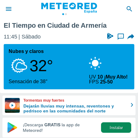
El Tiempo en Ciudad de Armería
privacidad
11:45
Sábado
...
o de
tiempo.com)
borado por
Nubes y claros
es para
32°
ue la
 que se
e calidad.
UV
10 ¡Muy Alto!
eder a este
Sensación de 38°
FPS
25-50
ediante las
opciones:
Tormentas muy fuertes
ookies y
Dejarán lluvias muy intensas, reventones y
e forma
pedrisco en las comunidades del norte
d digital
¡Descarga
GRATIS
la app de
Instalar
ada, basada
Meteored!
mación