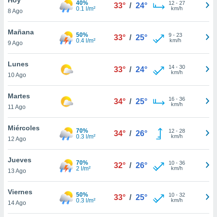
40%
12
-
27
33°
/
24°
0.1 l/m²
km/h
8 Ago
do en
 mismo.
sultar más
Mañana
50%
9
-
23
33°
/
25°
 en nuestra
0.4 l/m²
km/h
9 Ago
 Cookies
y
ualquier
Lunes
14
-
30
33°
/
24°
km/h
10 Ago
ento
 botón
ación de
Martes
16
-
36
34°
/
25°
kies
km/h
11 Ago
 disponible
e nuestra
Miércoles
70%
12
-
28
.
34°
/
26°
0.3 l/m²
km/h
12 Ago
IVAMENTE,
Jueves
70%
10
-
36
32°
/
26°
2 l/m²
km/h
13 Ago
as
 a cookies
Viernes
50%
10
-
32
33°
/
25°
0.3 l/m²
km/h
 no aceptar
14 Ago
ón de