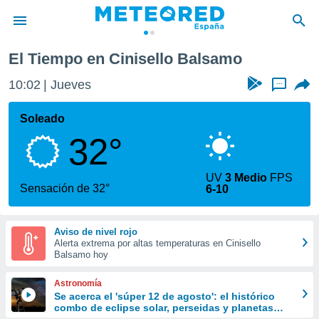
mo
El Tiempo en Cinisello Balsamo
privacidad
10:02
Jueves
...
o de
tiempo.com)
borado por
Soleado
es para
32°
ue la
 que se
e calidad.
UV
3 Medio
FPS
eder a este
Sensación de 32°
6-10
ediante las
opciones:
Aviso de nivel rojo
ookies y
Alerta extrema por altas temperaturas en Cinisello
e forma
Balsamo hoy
d digital
Astronomía
ada, basada
Se acerca el 'súper 12 de agosto': el histórico
combo de eclipse solar, perseidas y planetas
mación