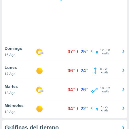
 botón
.
nto,
cios
kies,
ores únicos
Domingo
12
-
38
as similares
37°
/
25°
km/h
16 Ago
nar,
rocesar
Lunes
onales como
6
-
28
36°
/
24°
km/h
 este sitio
17 Ago
recciones IP
ficadores de
Martes
10
-
32
34°
/
26°
 posible
km/h
18 Ago
s
 traten tus
Miércoles
nales en
7
-
22
34°
/
22°
km/h
 interés
19 Ago
go a lo que
nerte. Para
Gráficas del tiempo
retirar su