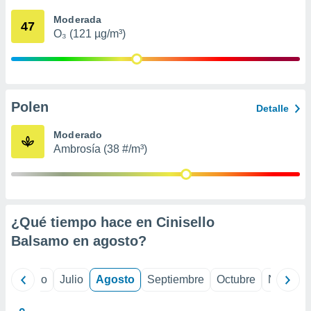
 seleccionar
o.
Moderada
47
O₃ (121 µg/m³)
calización
precisa e
ión mediante
, publicidad
Polen
Detalle
dos,
 publicidad
Moderado
,
Ambrosía (38 #/m³)
ón de
 desarrollo
s.
tros 1199
ios
¿Qué tiempo hace en Cinisello
Balsamo en
agosto
?
yo
Junio
Julio
Agosto
Septiembre
Octubre
Noviemb