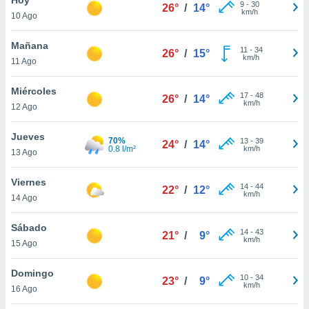
9
-
30
26°
/
14°
km/h
10 Ago
do en
 mismo.
sultar más
Mañana
11
-
34
26°
/
15°
 en nuestra
km/h
11 Ago
 Cookies
y
ualquier
Miércoles
17
-
48
26°
/
14°
km/h
12 Ago
ento
 botón
ación de
Jueves
70%
13
-
39
24°
/
14°
kies
0.8 l/m²
km/h
13 Ago
 disponible
e nuestra
Viernes
14
-
44
.
22°
/
12°
km/h
14 Ago
IVAMENTE,
Sábado
14
-
43
21°
/
9°
km/h
15 Ago
as
 a cookies
Domingo
10
-
34
23°
/
9°
km/h
 no aceptar
16 Ago
ón de