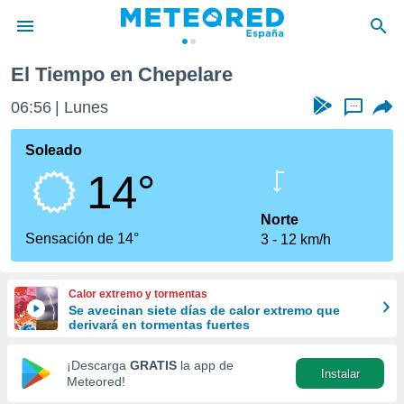
El Tiempo en Chepelare
privacidad
06:56
Lunes
...
o de
tiempo.com)
borado por
Soleado
es para
14°
ue la
 que se
e calidad.
Norte
eder a este
Sensación de 14°
3
12 km/h
ediante las
opciones:
Calor extremo y tormentas
ookies y
Se avecinan siete días de calor extremo que
e forma
derivará en tormentas fuertes
d digital
¡Descarga
GRATIS
la app de
Instalar
ada, basada
Meteored!
mación