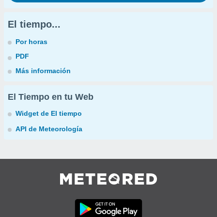
El tiempo...
Por horas
PDF
Más información
El Tiempo en tu Web
Widget de El tiempo
API de Meteorología