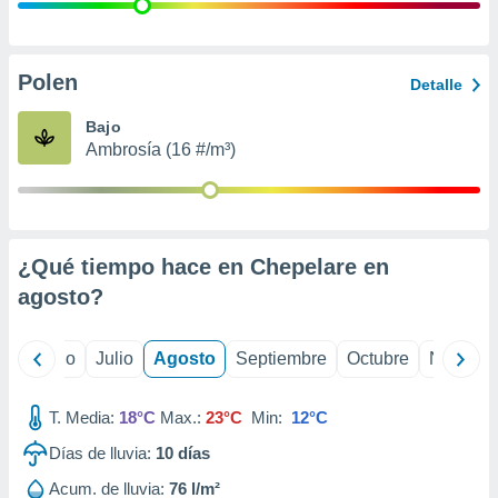
 seleccionar
o.
calización
precisa e
Polen
Detalle
ión mediante
Bajo
, publicidad
Ambrosía (16 #/m³)
dos,
 publicidad
,
ón de
¿Qué tiempo hace en Chepelare en
 desarrollo
s.
agosto
?
tros 1199
ios
yo
Junio
Julio
Agosto
Septiembre
Octubre
Noviemb
T. Media:
18°C
Max.:
23°C
Min:
12°C
Días de lluvia:
10
días
Acum. de lluvia:
76 l/m²