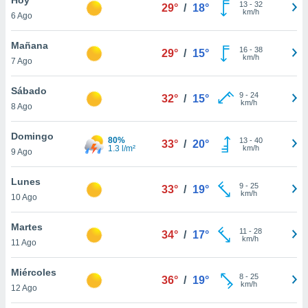
13
-
32
29°
/
18°
km/h
6 Ago
do en
 mismo.
sultar más
Mañana
16
-
38
29°
/
15°
 en nuestra
km/h
7 Ago
 Cookies
y
ualquier
Sábado
9
-
24
32°
/
15°
km/h
8 Ago
ento
 botón
ación de
Domingo
80%
13
-
40
33°
/
20°
kies
1.3 l/m²
km/h
9 Ago
 disponible
e nuestra
Lunes
9
-
25
.
33°
/
19°
km/h
10 Ago
IVAMENTE,
Martes
11
-
28
34°
/
17°
km/h
11 Ago
as
 a cookies
Miércoles
8
-
25
36°
/
19°
km/h
 no aceptar
12 Ago
ón de