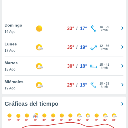
 botón
.
nto,
Domingo
10
-
29
33°
/
17°
km/h
16 Ago
cios
kies,
Lunes
ores únicos
12
-
36
35°
/
19°
km/h
17 Ago
as similares
nar,
rocesar
Martes
15
-
41
30°
/
18°
onales como
km/h
18 Ago
 este sitio
recciones IP
Miércoles
ficadores de
10
-
29
25°
/
15°
km/h
19 Ago
 posible
s
 traten tus
Gráficas del tiempo
nales en
 interés
go a lo que
29°
32°
33°
33°
34°
36°
37°
36°
32°
33°
35°
30°
29°
nerte. Para
retirar su