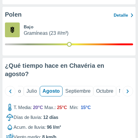
 seleccionar
o.
Polen
Detalle
calización
precisa e
Bajo
ión mediante
Gramíneas (23 #/m³)
, publicidad
dos,
 publicidad
,
¿Qué tiempo hace en Chavéria en
ón de
agosto
?
 desarrollo
s.
tros 1199
yo
Junio
Julio
Agosto
Septiembre
Octubre
Noviemb
ios
T. Media:
20°C
Max.:
25°C
Min:
15°C
Días de lluvia:
12
días
Acum. de lluvia:
96 l/m²
Viento medio:
8 km/h