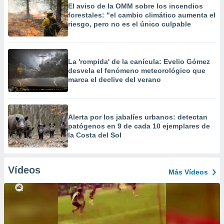
El aviso de la OMM sobre los incendios
forestales: "el cambio climático aumenta el
riesgo, pero no es el único culpable
La 'rompida' de la canícula: Evelio Gómez
desvela el fenómeno meteorológico que
marca el declive del verano
Alerta por los jabalíes urbanos: detectan
patógenos en 9 de cada 10 ejemplares de
la Costa del Sol
Vídeos
Más Vídeos