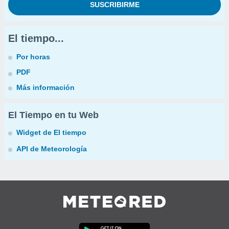
El tiempo...
Por horas
PDF
Más información
El Tiempo en tu Web
Widget de El tiempo
API de Meteorología