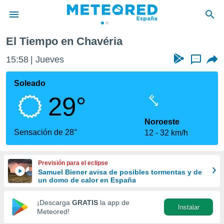
El Tiempo en Chavéria
privacidad
15:58
Jueves
...
o de
tiempo.com)
borado por
Soleado
es para
29°
ue la
 que se
e calidad.
Noroeste
eder a este
Sensación de 28°
12
32 km/h
ediante las
opciones:
Previsión para el eclipse
ookies y
Samuel Biener avisa de posibles tormentas y de
e forma
un domo de calor en España
d digital
¡Descarga
GRATIS
la app de
Instalar
ada, basada
Meteored!
mación