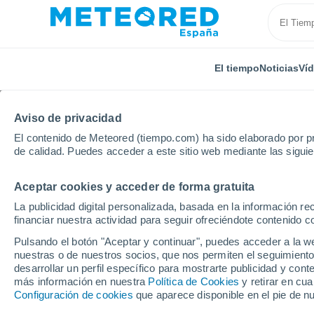
El tiempo
Noticias
Ví
Aviso de privacidad
El contenido de Meteored (tiempo.com) ha sido elaborado por pr
de calidad. Puedes acceder a este sitio web mediante las sigui
Aceptar cookies y acceder de forma gratuita
Inicio
Francia
Alta Francia
Aisne
Châtillon-
La publicidad digital personalizada, basada en la información r
financiar nuestra actividad para seguir ofreciéndote contenido c
El Tiempo en Châtillon
Pulsando el botón "Aceptar y continuar", puedes acceder a la w
nuestras o de nuestros socios, que nos permiten el seguimiento
18:28
Jueves
desarrollar un perfil específico para mostrarte publicidad y co
más información en nuestra
Política de Cookies
y retirar en cu
Configuración de cookies
que aparece disponible en el pie de n
Nubes y claros