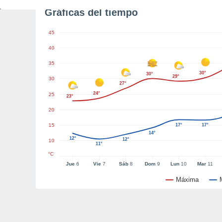
Gráficas del tiempo
45
40
35
30°
30°
29°
30
27°
24°
25
23°
20
15
17°
17°
14°
12°
12°
10
11°
°C
Jue
6
Vie
7
Sáb
8
Dom
9
Lun
10
Mar
11
Máxima