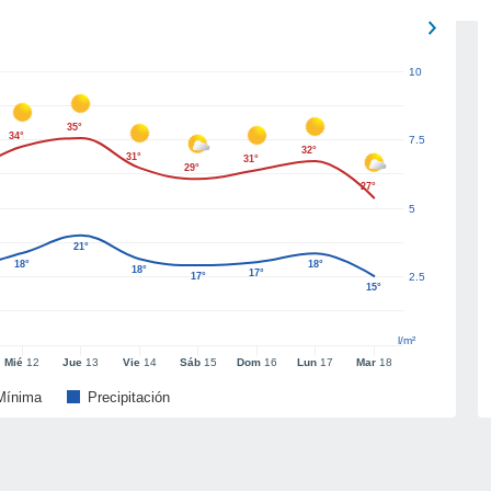
10
35°
34°
7.5
32°
31°
31°
29°
27°
5
21°
18°
18°
18°
17°
17°
2.5
15°
l/m²
Mié
12
Jue
13
Vie
14
Sáb
15
Dom
16
Lun
17
Mar
18
Mínima
Precipitación