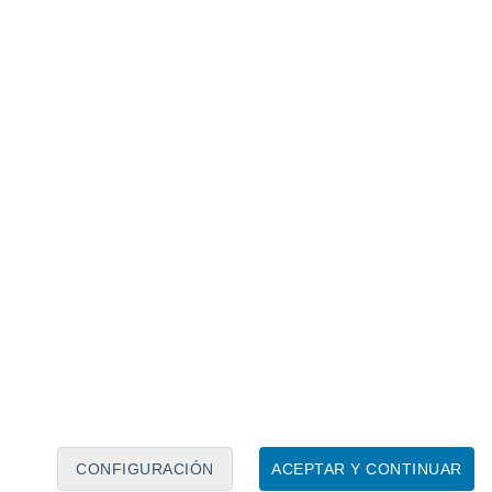
Calendario lunar
Lun
Mar
Mié
Jue
Vie
Sáb
Dom
6
7
8
9
10
11
12
13
14
15
16
17
18
19
CONFIGURACIÓN
ACEPTAR Y CONTINUAR