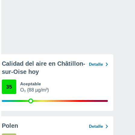
Calidad del aire en Châtillon-
Detalle
sur-Oise hoy
Aceptable
35
O₃ (88 µg/m³)
Polen
Detalle