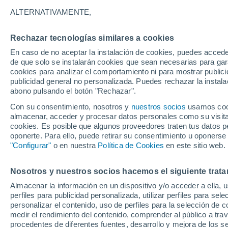
22°
ALTERNATIVAMENTE,
Rechazar tecnologías similares a cookies
Noroeste
En caso de no aceptar la instalación de cookies, puedes acced
Sensación de 22°
15
-
31 km
de que solo se instalarán cookies que sean necesarias para garan
cookies para analizar el comportamiento ni para mostrar publici
publicidad general no personalizada. Puedes rechazar la instala
abono pulsando el botón "Rechazar".
Previsión para el eclipse
Samuel Biener avisa de posibles tormentas y
Con su consentimiento, nosotros y
nuestros socios
usamos cooki
un domo de calor en España
almacenar, acceder y procesar datos personales como su visita e
cookies. Es posible que algunos proveedores traten tus datos pe
El Tiempo 1 - 7 días
Por horas
Actualidad
Mapa d
oponerte. Para ello, puede retirar su consentimiento u oponerse
"Configurar"
o en nuestra
Política de Cookies
en este sitio web.
Nosotros y nuestros socios hacemos el siguiente trata
Mañana
Sábado
D
Hoy
Almacenar la información en un dispositivo y/o acceder a ella, 
7 Ago
8 Ago
6 Ago
perfiles para publicidad personalizada, utilizar perfiles para sele
personalizar el contenido, uso de perfiles para la selección de c
medir el rendimiento del contenido, comprender al público a tra
procedentes de diferentes fuentes, desarrollo y mejora de los se