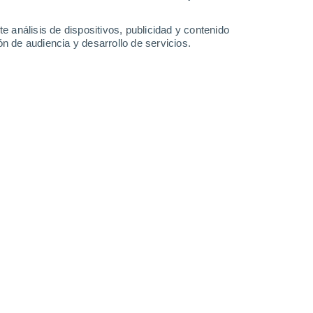
30°
/
14°
29°
/
17°
30°
/
17°
34°
/
18°
e análisis de dispositivos, publicidad y contenido
n de audiencia y desarrollo de servicios.
-
23
km/h
13
-
29
km/h
15
-
27
km/h
13
-
27
km/h
 6 de agosto
Noroeste
3 Medio
15
-
31 km/h
FPS:
6-10
Noroeste
2 Bajo
15
-
31 km/h
FPS:
no
Noroeste
1 Bajo
12
-
30 km/h
FPS:
no
Noroeste
0 Bajo
12
-
23 km/h
FPS:
no