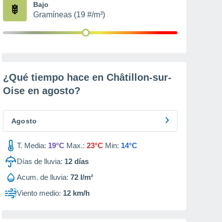
Bajo
Gramíneas (19 #/m³)
¿Qué tiempo hace en Châtillon-sur-
Oise en
agosto
?
Agosto
T. Media:
19°C
Max.:
23°C
Min:
14°C
Días de lluvia:
12
días
Acum. de lluvia:
72 l/m²
Viento medio:
12 km/h