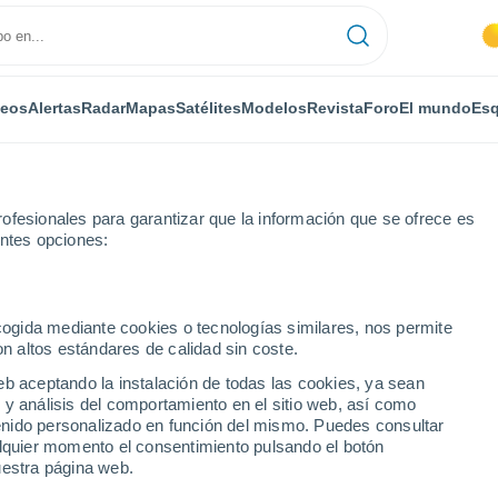
deos
Alertas
Radar
Mapas
Satélites
Modelos
Revista
Foro
El mundo
Esq
ofesionales para garantizar que la información que se ofrece es
entes opciones:
sur-Oise
ecogida mediante cookies o tecnologías similares, nos permite
on altos estándares de calidad sin coste.
-sur-Oise
eb aceptando la instalación de todas las cookies, ya sean
 y análisis del comportamiento en el sitio web, así como
...
ntenido personalizado en función del mismo. Puedes consultar
alquier momento el consentimiento pulsando el botón
Por horas
uestra página web.
Cielos despejados en las
próximas horas