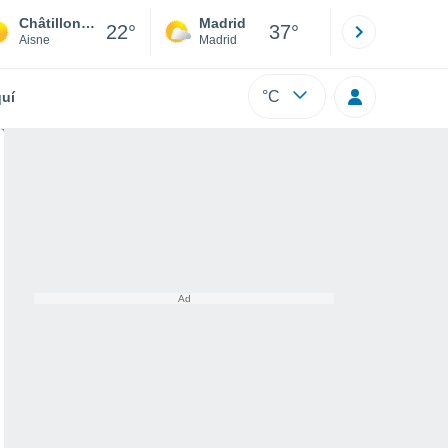
Châtillon-sur-Oise
Madrid
Barcelona
22°
37°
Aisne
Madrid
Barcelona
°C
uí