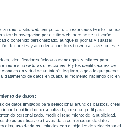
er a nuestro sitio web tiempo.com. En este caso, te informamos
/h
tizar la navegación por el sitio web, pero no se utilizarán
dad o contenido personalizado, aunque sí podrás visualizar
ción de cookies y acceder a nuestro sitio web a través de este
 de
es, identificadores únicos o tecnologías similares para
n este sitio web, las direcciones IP y los identificadores de
rsonales en virtud de un interés legítimo, algo a lo que puedes
e nubosidad
Radar de lluvia
Satélites
Modelos
 al tratamiento de datos en cualquier momento haciendo clic en
miento de datos:
omingo
Lunes
Martes
Miércoles
uso de datos limitados para seleccionar anuncios básicos, crear
9 Ago
10 Ago
11 Ago
12 Ago
ccionar la publicidad personalizada, crear un perfil para
ontenido personalizado, medir el rendimiento de la publicidad,
vés de estadísticas o a través de la combinación de datos
rvicios, uso de datos limitados con el objetivo de seleccionar el