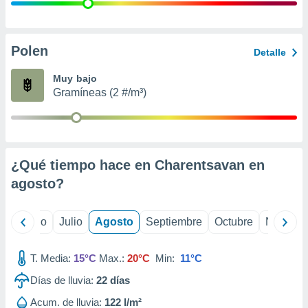
 seleccionar
o.
calización
precisa e
Polen
Detalle
ión mediante
Muy bajo
, publicidad
Gramíneas (2 #/m³)
dos,
 publicidad
,
ón de
¿Qué tiempo hace en Charentsavan en
 desarrollo
s.
agosto
?
tros 1199
ios
yo
Junio
Julio
Agosto
Septiembre
Octubre
Noviemb
T. Media:
15°C
Max.:
20°C
Min:
11°C
Días de lluvia:
22
días
Acum. de lluvia:
122 l/m²