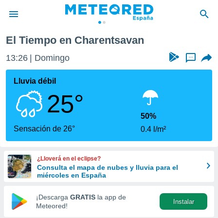
El Tiempo en Charentsavan
privacidad
13:26
Domingo
...
o de
tiempo.com)
borado por
Lluvia débil
es para
25°
ue la
 que se
e calidad.
50%
eder a este
Sensación de 26°
0.4 l/m²
ediante las
opciones:
¿Lloverá en el eclipse?
ookies y
Consulta el mapa de nubes y lluvia para el
e forma
miércoles en España
d digital
¡Descarga
GRATIS
la app de
Instalar
ada, basada
Meteored!
mación