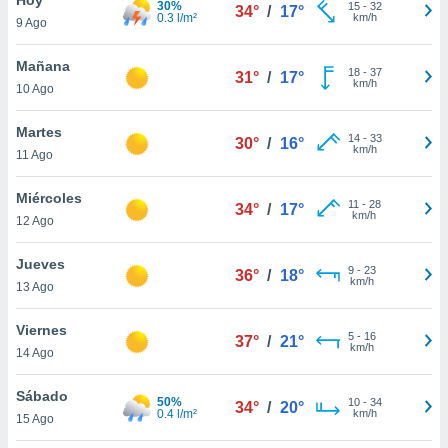
30%
15
-
32
34°
/
17°
0.3 l/m²
km/h
9 Ago
do en
 mismo.
sultar más
Mañana
18
-
37
31°
/
17°
 en nuestra
km/h
10 Ago
 Cookies
y
ualquier
Martes
14
-
33
30°
/
16°
km/h
11 Ago
ento
 botón
ación de
Miércoles
11
-
28
34°
/
17°
kies
km/h
12 Ago
 disponible
e nuestra
Jueves
9
-
23
.
36°
/
18°
km/h
13 Ago
IVAMENTE,
Viernes
5
-
16
37°
/
21°
km/h
14 Ago
as
 a cookies
Sábado
50%
10
-
34
34°
/
20°
0.4 l/m²
km/h
 no aceptar
15 Ago
ón de