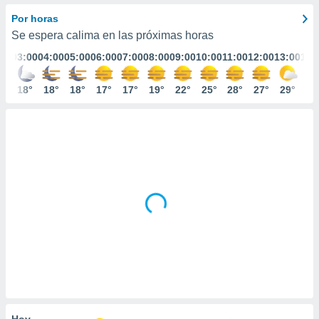
ediante
ecnologías
Por horas
nos permite
Se espera calima en las próximas horas
estra
:00
03:00
04:00
05:00
06:00
07:00
08:00
09:00
10:00
11:00
12:00
13:00
14:
ara seguir
e contenido
stándares
9°
18°
18°
18°
17°
17°
19°
22°
25°
28°
27°
29°
31
ACEPTAR
sin coste.
Y
CONTINUAR
 botón
continuar",
der a la
CONFIGURACIÓN
ndo la
 de todas
, ya sean
de nuestros
 nos
 y análisis
tamiento en
b, así como
un perfil
para
ublicidad y
Hoy