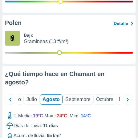
 seleccionar
o.
calización
precisa e
Polen
Detalle
ión mediante
Bajo
, publicidad
Gramíneas (13 #/m³)
dos,
 publicidad
,
ón de
¿Qué tiempo hace en Chamant en
 desarrollo
s.
agosto
?
tros 1199
ios
yo
Junio
Julio
Agosto
Septiembre
Octubre
Noviemb
T. Media:
19°C
Max.:
24°C
Min:
14°C
Días de lluvia:
11
días
Acum. de lluvia:
65 l/m²