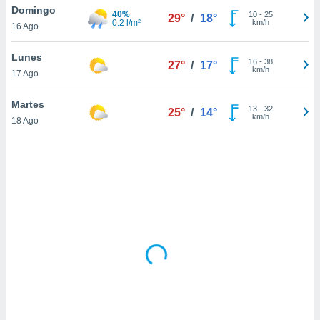
uedes
Domingo
40%
10
-
25
29°
/
18°
uestro sitio
0.2 l/m²
km/h
16 Ago
.com. En
te
Lunes
 de que
16
-
38
27°
/
17°
km/h
talarán
17 Ago
e sean
para
Martes
13
-
32
25°
/
14°
a
km/h
18 Ago
por el sitio
o se
cookies para
nto ni para
licidad o
ado, aunque
sualizar
general no
ada. Puedes
 instalación
y acceder a
io web a
ste abono