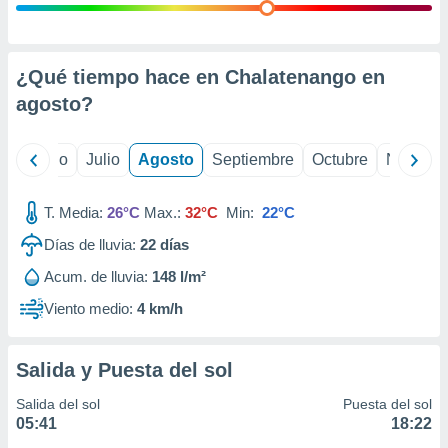
 seleccionar
o.
calización
precisa e
¿Qué tiempo hace en Chalatenango en
ión mediante
agosto
?
, publicidad
yo
Junio
Julio
Agosto
Septiembre
Octubre
Noviemb
dos,
 publicidad
,
T. Media:
26°C
Max.:
32°C
Min:
22°C
ón de
 desarrollo
Días de lluvia:
22
días
s.
Acum. de lluvia:
148 l/m²
tros 1199
Viento medio:
4 km/h
ios
Salida y Puesta del sol
Salida del sol
Puesta del sol
05:41
18:22