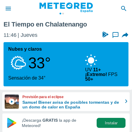
nango
El Tiempo en Chalatenango
privacidad
11:46
Jueves
...
o de
tiempo.com)
borado por
Nubes y claros
es para
33°
ue la
 que se
e calidad.
UV
11+
¡Extremo!
FPS
eder a este
Sensación de 34°
50+
ediante las
opciones:
Previsión para el eclipse
ookies y
Samuel Biener avisa de posibles tormentas y de
e forma
un domo de calor en España
d digital
¡Descarga
GRATIS
la app de
ada, basada
Instalar
Meteored!
mación