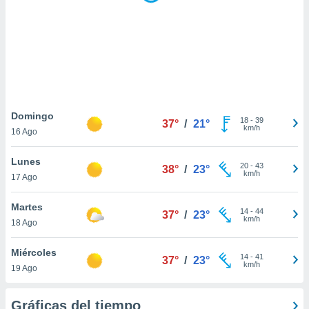
 botón
.
nto,
cios
kies,
ores únicos
Domingo
18
-
39
as similares
37°
/
21°
km/h
16 Ago
nar,
rocesar
Lunes
onales como
20
-
43
38°
/
23°
km/h
 este sitio
17 Ago
recciones IP
ficadores de
Martes
14
-
44
37°
/
23°
 posible
km/h
18 Ago
s
 traten tus
Miércoles
nales en
14
-
41
37°
/
23°
km/h
 interés
19 Ago
go a lo que
nerte. Para
Gráficas del tiempo
retirar su