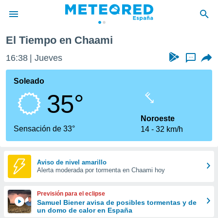
El Tiempo en Chaami
privacidad
16:38
Jueves
...
o de
tiempo.com)
borado por
Soleado
es para
35°
ue la
 que se
e calidad.
Noroeste
eder a este
Sensación de 33°
14
32 km/h
ediante las
opciones:
ookies y
Aviso de nivel amarillo
Alerta moderada por tormenta en Chaami hoy
e forma
d digital
Previsión para el eclipse
ada, basada
Samuel Biener avisa de posibles tormentas y de
un domo de calor en España
mación