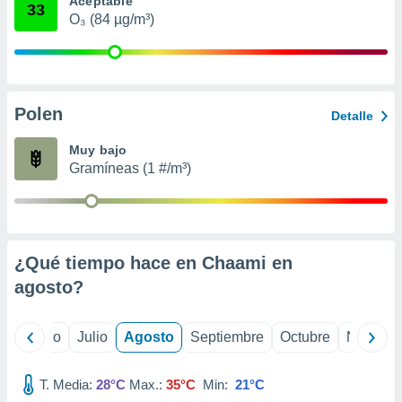
Aceptable
 seleccionar
33
o.
O₃ (84 µg/m³)
calización
precisa e
ión mediante
Polen
, publicidad
Detalle
dos,
Muy bajo
 publicidad
Gramíneas (1 #/m³)
,
ón de
 desarrollo
s.
¿Qué tiempo hace en Chaami en
tros 1199
ios
agosto
?
yo
Junio
Julio
Agosto
Septiembre
Octubre
Noviemb
T. Media:
28°C
Max.:
35°C
Min:
21°C