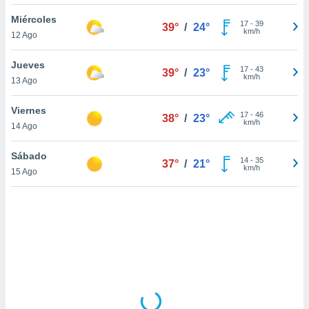
uedes
uestro sitio
Miércoles
17
-
39
39°
/
24°
.com. En
km/h
12 Ago
te
 de que
Jueves
talarán
17
-
43
39°
/
23°
km/h
13 Ago
e sean
para
a
Viernes
17
-
46
38°
/
23°
por el sitio
km/h
14 Ago
o se
cookies para
Sábado
14
-
35
37°
/
21°
km/h
15 Ago
nto ni para
licidad o
ado, aunque
sualizar
general no
ada. Puedes
 instalación
y acceder a
io web a
ste abono