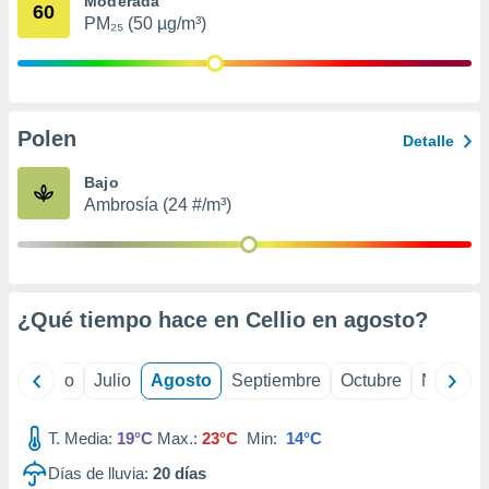
Moderada
 seleccionar
60
o.
PM₂₅ (50 µg/m³)
calización
precisa e
ión mediante
Polen
, publicidad
Detalle
dos,
Bajo
 publicidad
Ambrosía (24 #/m³)
,
ón de
 desarrollo
s.
¿Qué tiempo hace en Cellio en
agosto
?
tros 1199
ios
yo
Junio
Julio
Agosto
Septiembre
Octubre
Noviemb
T. Media:
19°C
Max.:
23°C
Min:
14°C
Días de lluvia:
20
días