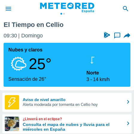
El Tiempo en Cellio
privacidad
09:30
Domingo
...
o de
tiempo.com)
borado por
Nubes y claros
es para
25°
ue la
 que se
e calidad.
Norte
eder a este
Sensación de 26°
3
14 km/h
ediante las
opciones:
ookies y
Aviso de nivel amarillo
Alerta moderada por tormenta en Cellio hoy
e forma
d digital
¿Lloverá en el eclipse?
ada, basada
Consulta el mapa de nubes y lluvia para el
miércoles en España
mación