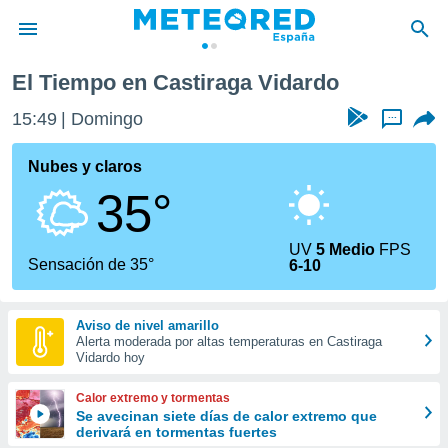
El Tiempo en Castiraga Vidardo
privacidad
15:49
Domingo
...
o de
tiempo.com)
borado por
Nubes y claros
es para
35°
ue la
 que se
e calidad.
UV
5 Medio
FPS
eder a este
Sensación de 35°
6-10
ediante las
opciones:
Aviso de nivel amarillo
ookies y
Alerta moderada por altas temperaturas en Castiraga
e forma
Vidardo hoy
d digital
Calor extremo y tormentas
ada, basada
Se avecinan siete días de calor extremo que
derivará en tormentas fuertes
mación