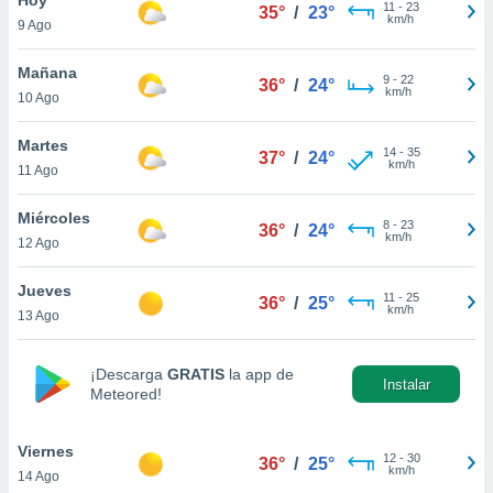
11
-
23
35°
/
23°
km/h
9 Ago
do en
 mismo.
sultar más
Mañana
9
-
22
36°
/
24°
 en nuestra
km/h
10 Ago
 Cookies
y
ualquier
Martes
14
-
35
37°
/
24°
km/h
11 Ago
ento
 botón
ación de
Miércoles
8
-
23
36°
/
24°
kies
km/h
12 Ago
 disponible
e nuestra
Jueves
11
-
25
.
36°
/
25°
km/h
13 Ago
IVAMENTE,
¡Descarga
GRATIS
la app de
Instalar
Meteored!
as
 a cookies
Viernes
 no aceptar
12
-
30
36°
/
25°
km/h
14 Ago
ón de