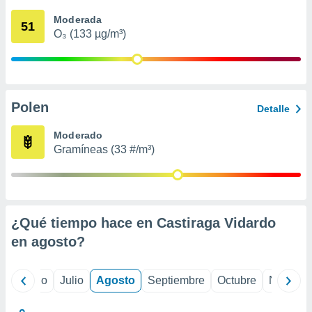
 seleccionar
o.
Moderada
51
O₃ (133 µg/m³)
calización
precisa e
ión mediante
, publicidad
Polen
Detalle
dos,
 publicidad
Moderado
,
Gramíneas (33 #/m³)
ón de
 desarrollo
s.
tros 1199
ios
¿Qué tiempo hace en Castiraga Vidardo
en
agosto
?
yo
Junio
Julio
Agosto
Septiembre
Octubre
Noviemb