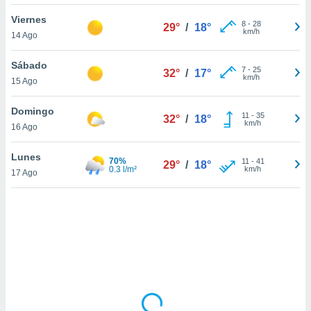
uedes
uestro sitio
Viernes
8
-
28
29°
/
18°
.com. En
km/h
14 Ago
te
 de que
Sábado
talarán
7
-
25
32°
/
17°
km/h
15 Ago
e sean
para
a
Domingo
11
-
35
32°
/
18°
por el sitio
km/h
16 Ago
o se
cookies para
Lunes
70%
11
-
41
29°
/
18°
0.3 l/m²
km/h
17 Ago
nto ni para
licidad o
ado, aunque
sualizar
general no
ada. Puedes
 instalación
y acceder a
io web a
ste abono