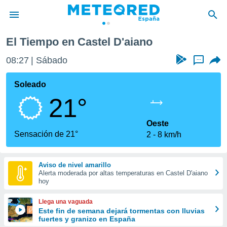
El Tiempo en Castel D'aiano
privacidad
08:27
Sábado
...
o de
tiempo.com)
borado por
Soleado
es para
21°
ue la
 que se
e calidad.
Oeste
eder a este
Sensación de 21°
2
8 km/h
ediante las
opciones:
Aviso de nivel amarillo
ookies y
Alerta moderada por altas temperaturas en Castel D'aiano
e forma
hoy
d digital
Llega una vaguada
ada, basada
Este fin de semana dejará tormentas con lluvias
fuertes y granizo en España
mación