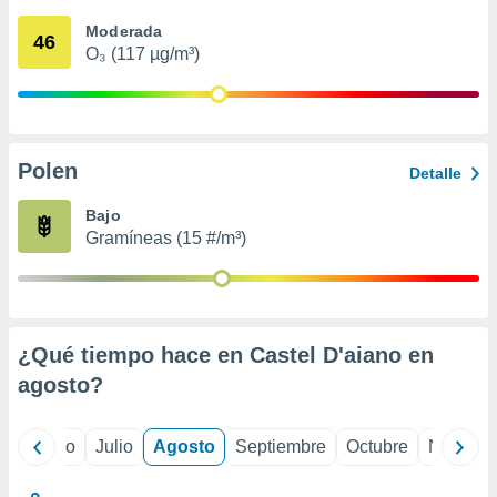
 seleccionar
o.
Moderada
46
O₃ (117 µg/m³)
calización
precisa e
ión mediante
, publicidad
Polen
Detalle
dos,
 publicidad
Bajo
,
Gramíneas (15 #/m³)
ón de
 desarrollo
s.
tros 1199
ios
¿Qué tiempo hace en Castel D'aiano en
agosto
?
yo
Junio
Julio
Agosto
Septiembre
Octubre
Noviemb