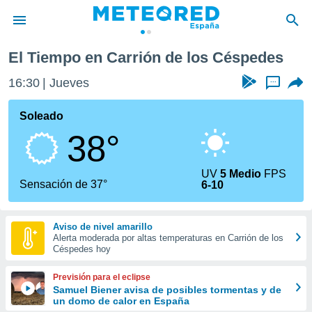
des
El Tiempo en Carrión de los Céspedes
privacidad
16:30
Jueves
...
o de
tiempo.com)
borado por
Soleado
es para
38°
ue la
 que se
e calidad.
UV
5 Medio
FPS
eder a este
Sensación de 37°
6-10
ediante las
opciones:
Aviso de nivel amarillo
ookies y
Alerta moderada por altas temperaturas en Carrión de los
e forma
Céspedes hoy
d digital
Previsión para el eclipse
ada, basada
Samuel Biener avisa de posibles tormentas y de
un domo de calor en España
mación