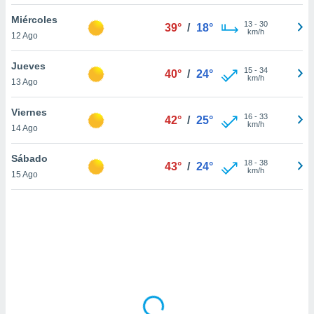
uedes
uestro sitio
Miércoles
13
-
30
39°
/
18°
.com. En
km/h
12 Ago
te
 de que
Jueves
talarán
15
-
34
40°
/
24°
km/h
13 Ago
e sean
para
a
Viernes
16
-
33
42°
/
25°
por el sitio
km/h
14 Ago
o se
cookies para
Sábado
18
-
38
43°
/
24°
km/h
15 Ago
nto ni para
licidad o
ado, aunque
sualizar
general no
ada. Puedes
 instalación
y acceder a
io web a
ste abono