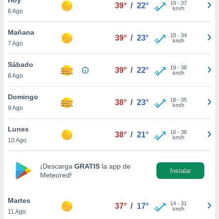
19
-
37
39°
/
22°
km/h
6 Ago
do en
 mismo.
sultar más
Mañana
18
-
34
39°
/
23°
 en nuestra
km/h
7 Ago
 Cookies
y
ualquier
Sábado
19
-
38
39°
/
22°
km/h
8 Ago
ento
 botón
ación de
Domingo
18
-
35
38°
/
23°
kies
km/h
9 Ago
 disponible
e nuestra
Lunes
16
-
36
.
38°
/
21°
km/h
10 Ago
IVAMENTE,
¡Descarga
GRATIS
la app de
Instalar
Meteored!
as
 a cookies
Martes
 no aceptar
14
-
31
37°
/
17°
km/h
11 Ago
ón de