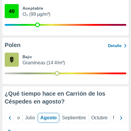
 seleccionar
o.
Aceptable
40
O₃ (99 µg/m³)
calización
precisa e
ión mediante
, publicidad
Polen
Detalle
dos,
 publicidad
Bajo
,
Gramíneas (14 #/m³)
ón de
 desarrollo
s.
tros 1199
ios
¿Qué tiempo hace en Carrión de los
Céspedes en
agosto
?
yo
Junio
Julio
Agosto
Septiembre
Octubre
Noviemb