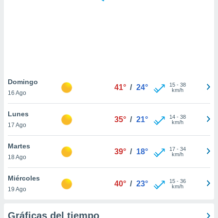
 botón
.
nto,
cios
kies,
ores únicos
Domingo
15
-
38
as similares
41°
/
24°
km/h
16 Ago
nar,
rocesar
Lunes
onales como
14
-
38
35°
/
21°
km/h
 este sitio
17 Ago
recciones IP
ficadores de
Martes
17
-
34
39°
/
18°
 posible
km/h
18 Ago
s
 traten tus
Miércoles
nales en
15
-
36
40°
/
23°
km/h
 interés
19 Ago
go a lo que
nerte. Para
Gráficas del tiempo
retirar su