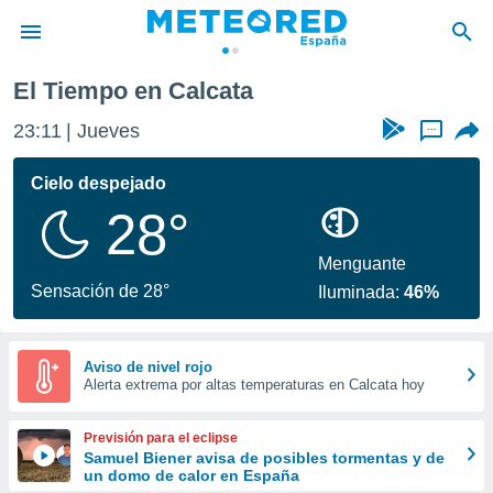
El Tiempo en Calcata
privacidad
23:11
Jueves
...
o de
tiempo.com)
borado por
Cielo despejado
es para
28°
ue la
 que se
e calidad.
Menguante
eder a este
Sensación de 28°
Iluminada:
46%
ediante las
opciones:
ookies y
Aviso de nivel rojo
Alerta extrema por altas temperaturas en Calcata hoy
e forma
d digital
Previsión para el eclipse
ada, basada
Samuel Biener avisa de posibles tormentas y de
un domo de calor en España
mación