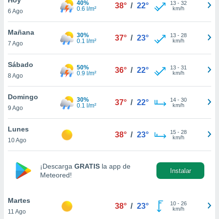
40%
13
-
32
38°
/
22°
0.6 l/m²
km/h
6 Ago
do en
 mismo.
sultar más
Mañana
30%
13
-
28
37°
/
23°
 en nuestra
0.1 l/m²
km/h
7 Ago
 Cookies
y
ualquier
Sábado
50%
13
-
31
36°
/
22°
0.9 l/m²
km/h
8 Ago
ento
 botón
ación de
Domingo
30%
14
-
30
37°
/
22°
kies
0.1 l/m²
km/h
9 Ago
 disponible
e nuestra
Lunes
15
-
28
.
38°
/
23°
km/h
10 Ago
IVAMENTE,
¡Descarga
GRATIS
la app de
Instalar
Meteored!
as
 a cookies
Martes
 no aceptar
10
-
26
38°
/
23°
km/h
11 Ago
ón de