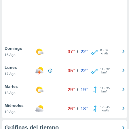
 botón
.
nto,
cios
kies,
ores únicos
Domingo
8
-
37
as similares
37°
/
22°
km/h
16 Ago
nar,
rocesar
Lunes
onales como
11
-
32
35°
/
22°
km/h
 este sitio
17 Ago
recciones IP
ficadores de
Martes
11
-
35
29°
/
19°
 posible
km/h
18 Ago
s
 traten tus
Miércoles
nales en
17
-
45
26°
/
18°
km/h
 interés
19 Ago
go a lo que
nerte. Para
Gráficas del tiempo
retirar su