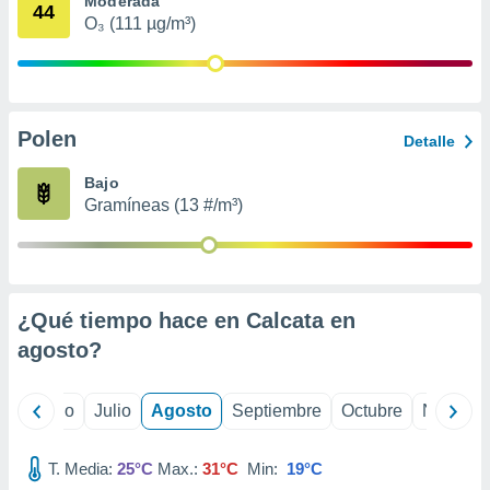
Moderada
 seleccionar
44
o.
O₃ (111 µg/m³)
calización
precisa e
ión mediante
Polen
, publicidad
Detalle
dos,
Bajo
 publicidad
Gramíneas (13 #/m³)
,
ón de
 desarrollo
s.
¿Qué tiempo hace en Calcata en
tros 1199
ios
agosto
?
yo
Junio
Julio
Agosto
Septiembre
Octubre
Noviemb
T. Media:
25°C
Max.:
31°C
Min:
19°C