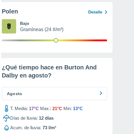
Polen
Detalle
Bajo
Gramíneas (24 #/m³)
¿Qué tiempo hace en Burton And
Dalby en
agosto
?
Agosto
T. Media:
17°C
Max.:
21°C
Min:
13°C
Días de lluvia:
12
días
Acum. de lluvia:
73 l/m²