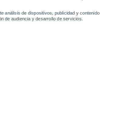
24°
/
15°
28°
/
14°
29°
/
14°
34°
/
17°
e análisis de dispositivos, publicidad y contenido
n de audiencia y desarrollo de servicios.
-
30
km/h
23
-
41
km/h
18
-
41
km/h
16
-
33
km/h
7 de agosto
uboso
Oeste
3 Medio
10
-
25 km/h
FPS:
6-10
Oeste
2 Bajo
15
-
31 km/h
FPS:
no
Noroeste
1 Bajo
17
-
36 km/h
FPS:
no
Noroeste
0 Bajo
12
-
33 km/h
FPS:
no