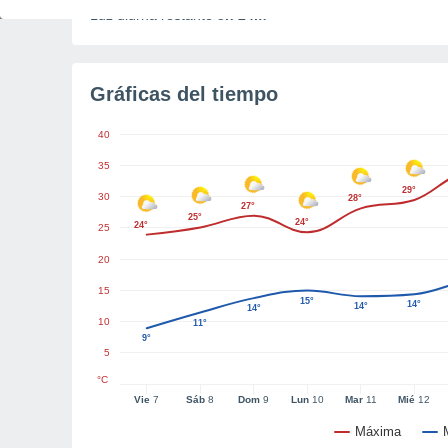
Luz diurna restante
5h 24m
Gráficas del tiempo
40
35
29°
30
28°
27°
25°
24°
24°
25
20
15
15°
14°
14°
14°
10
11°
9°
5
°C
Vie
7
Sáb
8
Dom
9
Lun
10
Mar
11
Mié
12
Máxima