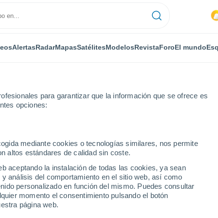
deos
Alertas
Radar
Mapas
Satélites
Modelos
Revista
Foro
El mundo
Esq
ofesionales para garantizar que la información que se ofrece es
entes opciones:
rton And Dalby
ecogida mediante cookies o tecnologías similares, nos permite
on altos estándares de calidad sin coste.
nd Dalby
eb aceptando la instalación de todas las cookies, ya sean
 y análisis del comportamiento en el sitio web, así como
...
ntenido personalizado en función del mismo. Puedes consultar
alquier momento el consentimiento pulsando el botón
Por horas
uestra página web.
Intervalos nubosos en las
próximas horas