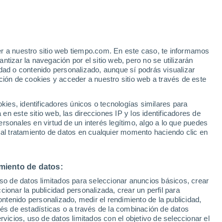
er a nuestro sitio web tiempo.com. En este caso, te informamos
/h
tizar la navegación por el sitio web, pero no se utilizarán
dad o contenido personalizado, aunque sí podrás visualizar
ción de cookies y acceder a nuestro sitio web a través de este
es, identificadores únicos o tecnologías similares para
n este sitio web, las direcciones IP y los identificadores de
rsonales en virtud de un interés legítimo, algo a lo que puedes
e nubosidad
Radar de lluvia
Satélites
Modelos
 al tratamiento de datos en cualquier momento haciendo clic en
miento de datos:
Lunes
Martes
Miércoles
Jueves
uso de datos limitados para seleccionar anuncios básicos, crear
10 Ago
11 Ago
12 Ago
13 Ago
ccionar la publicidad personalizada, crear un perfil para
ontenido personalizado, medir el rendimiento de la publicidad,
vés de estadísticas o a través de la combinación de datos
rvicios, uso de datos limitados con el objetivo de seleccionar el