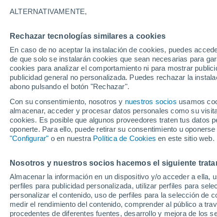
23°
ALTERNATIVAMENTE,
Rechazar tecnologías similares a cookies
Oeste
En caso de no aceptar la instalación de cookies, puedes acced
Sensación de 25°
10
-
25 km
de que solo se instalarán cookies que sean necesarias para garan
cookies para analizar el comportamiento ni para mostrar publici
publicidad general no personalizada. Puedes rechazar la instala
abono pulsando el botón "Rechazar".
Tormentas fuertes
Esta tarde las tormentas dejarán fenómenos
Con su consentimiento, nosotros y
nuestros socios
usamos cooki
adversos en 6 comunidades
almacenar, acceder y procesar datos personales como su visita e
cookies. Es posible que algunos proveedores traten tus datos pe
El Tiempo 1 - 7 días
Por horas
Actualidad
Mapa d
oponerte. Para ello, puede retirar su consentimiento u oponerse
"Configurar"
o en nuestra
Política de Cookies
en este sitio web.
Nosotros y nuestros socios hacemos el siguiente trata
Mañana
Domingo
Hoy
Almacenar la información en un dispositivo y/o acceder a ella, 
8 Ago
9 Ago
7 Ago
perfiles para publicidad personalizada, utilizar perfiles para sele
personalizar el contenido, uso de perfiles para la selección de c
medir el rendimiento del contenido, comprender al público a tra
procedentes de diferentes fuentes, desarrollo y mejora de los se