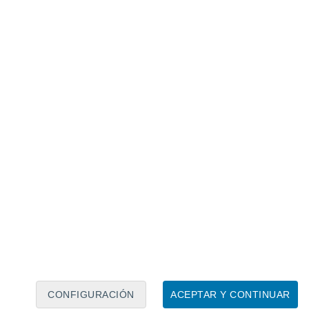
Calendario lunar
Lun
Mar
Mié
Jue
Vie
Sáb
Dom
7
8
9
10
11
12
13
14
15
16
17
18
19
20
CONFIGURACIÓN
ACEPTAR Y CONTINUAR