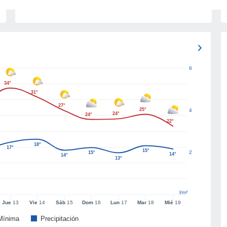
6
34°
31°
27°
25°
4
24°
24°
22°
18°
17°
15°
2
15°
14°
14°
13°
l/m²
Jue
13
Vie
14
Sáb
15
Dom
16
Lun
17
Mar
18
Mié
19
Mínima
Precipitación