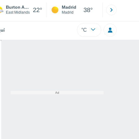
Burton And Dalby
Madrid
Barcelona
22°
38°
East Midlands
Madrid
Barcelona
°C
uí