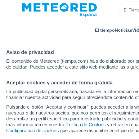
El tiempo
Noticias
Ví
Aviso de privacidad
El contenido de Meteored (tiempo.com) ha sido elaborado por pr
de calidad. Puedes acceder a este sitio web mediante las sigui
Aceptar cookies y acceder de forma gratuita
Inicio
Reino Unido
Tierras Medias Orientales
Bu
La publicidad digital personalizada, basada en la información r
financiar nuestra actividad para seguir ofreciéndote contenido c
El Tiempo en Burton A
Pulsando el botón "Aceptar y continuar", puedes acceder a la w
nuestras o de nuestros socios, que nos permiten el seguimiento
16:02
Viernes
desarrollar un perfil específico para mostrarte publicidad y co
más información en nuestra
Política de Cookies
y retirar en cu
Configuración de cookies
que aparece disponible en el pie de n
Parcialmente nuboso