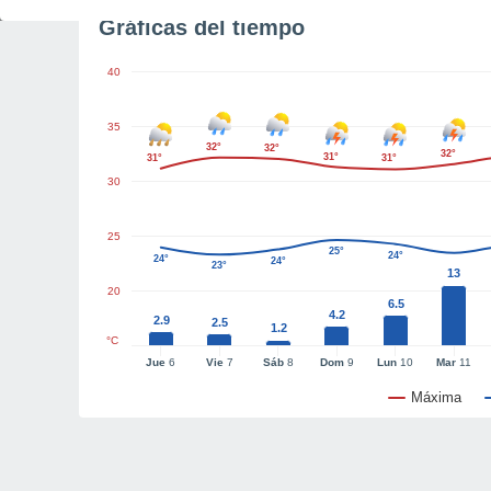
Gráficas del tiempo
40
35
32°
32°
32°
31°
31°
31°
30
25
25°
24°
24°
24°
23°
13
20
6.5
4.2
2.9
2.5
1.2
°C
Jue
6
Vie
7
Sáb
8
Dom
9
Lun
10
Mar
11
Máxima