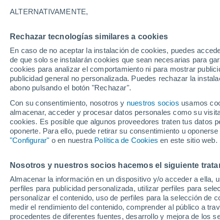
27°
ALTERNATIVAMENTE,
Rechazar tecnologías similares a cookies
Menguant
En caso de no aceptar la instalación de cookies, puedes acced
Iluminada
Sensación de 30°
de que solo se instalarán cookies que sean necesarias para garan
cookies para analizar el comportamiento ni para mostrar publici
publicidad general no personalizada. Puedes rechazar la instala
abono pulsando el botón "Rechazar".
Previsión para el eclipse
Samuel Biener avisa de posibles tormentas y
Con su consentimiento, nosotros y
nuestros socios
usamos cooki
un domo de calor en España
almacenar, acceder y procesar datos personales como su visita e
cookies. Es posible que algunos proveedores traten tus datos pe
El Tiempo 1 - 7 días
Por horas
Actualidad
Mapa de
oponerte. Para ello, puede retirar su consentimiento u oponerse
"Configurar"
o en nuestra
Política de Cookies
en este sitio web.
Nosotros y nuestros socios hacemos el siguiente trata
Mañana
Sábado
D
Hoy
Almacenar la información en un dispositivo y/o acceder a ella, 
7 Ago
8 Ago
6 Ago
perfiles para publicidad personalizada, utilizar perfiles para sele
personalizar el contenido, uso de perfiles para la selección de c
medir el rendimiento del contenido, comprender al público a tra
procedentes de diferentes fuentes, desarrollo y mejora de los se
70%
80%
80%