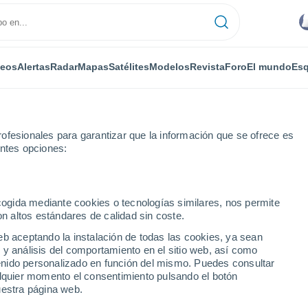
deos
Alertas
Radar
Mapas
Satélites
Modelos
Revista
Foro
El mundo
Esq
ofesionales para garantizar que la información que se ofrece es
entes opciones:
ecogida mediante cookies o tecnologías similares, nos permite
on altos estándares de calidad sin coste.
una
eb aceptando la instalación de todas las cookies, ya sean
 y análisis del comportamiento en el sitio web, así como
...
ntenido personalizado en función del mismo. Puedes consultar
alquier momento el consentimiento pulsando el botón
Por horas
uestra página web.
Lluvias débiles en las próximas
horas