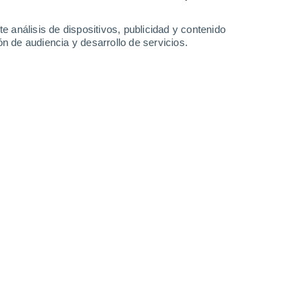
4.2 l/m²
6.5 l/m²
13 l/m²
3 l/m²
31°
/
25°
31°
/
24°
32°
/
23°
32°
/
24°
e análisis de dispositivos, publicidad y contenido
n de audiencia y desarrollo de servicios.
-
36
km/h
12
-
39
km/h
15
-
37
km/h
17
-
40
km/h
agosto
s
Noreste
0 Bajo
°
13
-
28 km/h
FPS:
no
s
Noreste
0 Bajo
°
9
-
24 km/h
FPS:
no
s
Noreste
0 Bajo
°
8
-
16 km/h
FPS:
no
s
Noreste
0 Bajo
°
8
-
12 km/h
FPS:
no