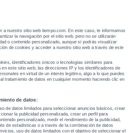
Riesgo de Índice UV 11+
¡Extremo!
Durante el dia de mañana
e
er a nuestro sitio web tiempo.com. En este caso, te informamos
:
43%
tizar la navegación por el sitio web, pero no se utilizarán
dad o contenido personalizado, aunque sí podrás visualizar
ción de cookies y acceder a nuestro sitio web a través de este
 de
es, identificadores únicos o tecnologías similares para
n este sitio web, las direcciones IP y los identificadores de
rsonales en virtud de un interés legítimo, algo a lo que puedes
 lluvia
Radar de lluvia
Satélites
Modelos
 al tratamiento de datos en cualquier momento haciendo clic en
miento de datos:
omingo
Lunes
Martes
Miércoles
uso de datos limitados para seleccionar anuncios básicos, crear
9 Ago
10 Ago
11 Ago
12 Ago
ccionar la publicidad personalizada, crear un perfil para
ontenido personalizado, medir el rendimiento de la publicidad,
vés de estadísticas o a través de la combinación de datos
rvicios, uso de datos limitados con el objetivo de seleccionar el
80%
90%
90%
90%