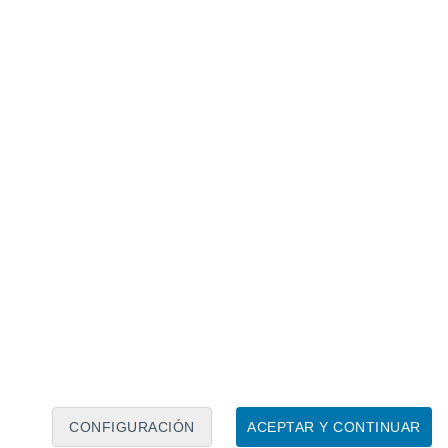
Calendario lunar
Lun
Mar
Mié
Jue
Vie
Sáb
Dom
6
7
8
9
10
11
12
13
14
15
16
17
18
19
CONFIGURACIÓN
ACEPTAR Y CONTINUAR