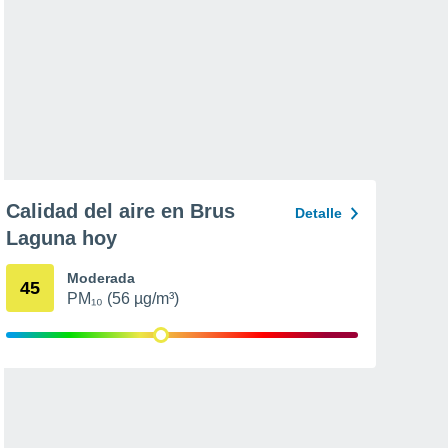
Calidad del aire en Brus
Detalle
Laguna hoy
Moderada
45
PM₁₀ (56 µg/m³)