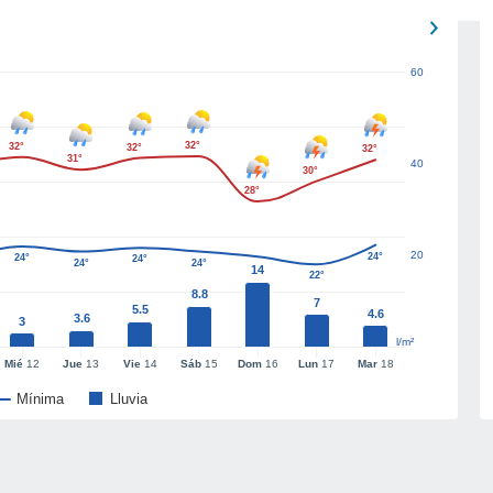
60
32°
32°
32°
32°
31°
40
30°
28°
20
24°
24°
24°
24°
24°
14
22°
8.8
7
5.5
4.6
3.6
3
l/m²
Mié
12
Jue
13
Vie
14
Sáb
15
Dom
16
Lun
17
Mar
18
Mínima
Lluvia