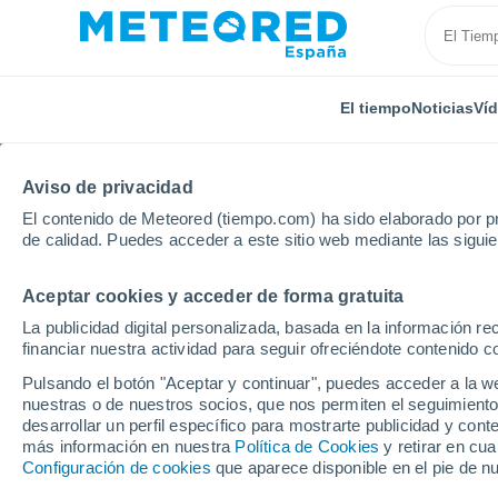
El tiempo
Noticias
Ví
Aviso de privacidad
El contenido de Meteored (tiempo.com) ha sido elaborado por pr
de calidad. Puedes acceder a este sitio web mediante las sigui
Aceptar cookies y acceder de forma gratuita
Inicio
Honduras
Gracias a Dios
Brus Laguna
La publicidad digital personalizada, basada en la información r
financiar nuestra actividad para seguir ofreciéndote contenido c
El Tiempo en Brus Lag
Pulsando el botón "Aceptar y continuar", puedes acceder a la w
nuestras o de nuestros socios, que nos permiten el seguimiento
22:10
Jueves
desarrollar un perfil específico para mostrarte publicidad y co
más información en nuestra
Política de Cookies
y retirar en cu
Configuración de cookies
que aparece disponible en el pie de n
Nubes y claros