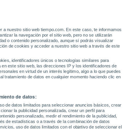
er a nuestro sitio web tiempo.com. En este caso, te informamos
tizar la navegación por el sitio web, pero no se utilizarán
29°
dad o contenido personalizado, aunque sí podrás visualizar
27°
ción de cookies y acceder a nuestro sitio web a través de este
tán
31°
23°
es, identificadores únicos o tecnologías similares para
n este sitio web, las direcciones IP y los identificadores de
29°
31°
rsonales en virtud de un interés legítimo, algo a lo que puedes
20°
27°
30°
 al tratamiento de datos en cualquier momento haciendo clic en
Nueva
20°
Puerto
Ocotepeque
Lempira
Dulce
33°
Nombre de
21°
Culmi
Juticalpa
miento de datos:
uso de datos limitados para seleccionar anuncios básicos, crear
ccionar la publicidad personalizada, crear un perfil para
ontenido personalizado, medir el rendimiento de la publicidad,
vés de estadísticas o a través de la combinación de datos
rvicios, uso de datos limitados con el objetivo de seleccionar el