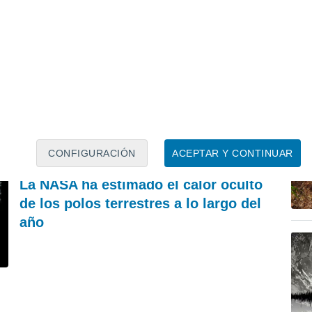
CIENCIA
P
"Mirar al Sol no duele, pero ciega": el motivo
La
científico por el que no debemos mirarlo
es
directamente durante el eclipse
tr
Francisco Martín León
CONFIGURACIÓN
ACEPTAR Y CONTINUAR
REVISTA
La NASA ha estimado el calor oculto
de los polos terrestres a lo largo del
año