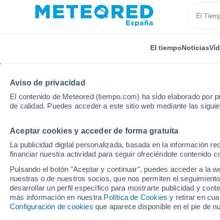
El tiempo
Noticias
Ví
Aviso de privacidad
El contenido de Meteored (tiempo.com) ha sido elaborado por pr
de calidad. Puedes acceder a este sitio web mediante las sigui
Aceptar cookies y acceder de forma gratuita
Inicio
Honduras
La publicidad digital personalizada, basada en la información r
financiar nuestra actividad para seguir ofreciéndote contenido c
El Tiempo en Honduras.
Pulsando el botón "Aceptar y continuar", puedes acceder a la w
nuestras o de nuestros socios, que nos permiten el seguimiento
desarrollar un perfil específico para mostrarte publicidad y co
Hoy, 8 agosto
Todo el día
Símbolo
más información en nuestra
Política de Cookies
y retirar en cu
Configuración de cookies
que aparece disponible en el pie de n