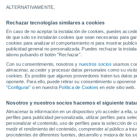
ALTERNATIVAMENTE,
Rechazar tecnologías similares a cookies
En caso de no aceptar la instalación de cookies, puedes acced
de que solo se instalarán cookies que sean necesarias para garan
cookies para analizar el comportamiento ni para mostrar publici
publicidad general no personalizada. Puedes rechazar la instala
Roa
abono pulsando el botón "Rechazar".
Con su consentimiento, nosotros y
nuestros socios
usamos cooki
33°
La Ceiba
24°
almacenar, acceder y procesar datos personales como su visita e
San Pedro
cookies. Es posible que algunos proveedores traten tus datos pe
34°
Sula
20°
oponerte. Para ello, puede retirar su consentimiento u oponerse
33°
Yoro
22°
"Configurar"
o en nuestra
Política de Cookies
en este sitio web.
Santa
Bárbara
25°
Nosotros y nuestros socios hacemos el siguiente trata
14°
30°
La
19°
Almacenar la información en un dispositivo y/o acceder a ella, 
Esperanza
Tegucigalpa
perfiles para publicidad personalizada, utilizar perfiles para sele
personalizar el contenido, uso de perfiles para la selección de c
38°
medir el rendimiento del contenido, comprender al público a tra
27°
procedentes de diferentes fuentes, desarrollo y mejora de los se