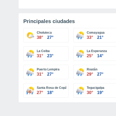
Principales ciudades
Choluteca
Comayagua
38°
27°
33°
21°
La Ceiba
La Esperanza
31°
23°
25°
14°
Puerto Lempira
Roatán
31°
27°
29°
27°
Santa Rosa de Copán
Tegucigalpa
27°
18°
30°
19°