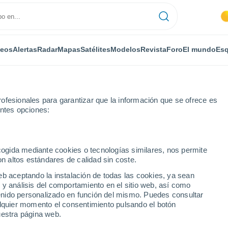
deos
Alertas
Radar
Mapas
Satélites
Modelos
Revista
Foro
El mundo
Esq
ofesionales para garantizar que la información que se ofrece es
entes opciones:
ecogida mediante cookies o tecnologías similares, nos permite
on altos estándares de calidad sin coste.
 Predicción a 14 días
eb aceptando la instalación de todas las cookies, ya sean
 y análisis del comportamiento en el sitio web, así como
ntenido personalizado en función del mismo. Puedes consultar
alquier momento el consentimiento pulsando el botón
uestra página web.