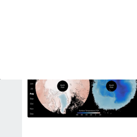
PREDICCIÓN
Domo de calor: la ciudad de Zaragoza puede
encadenar cuatro mediodías con más de 40 ºC
Revista