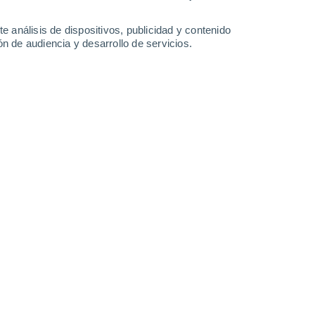
e análisis de dispositivos, publicidad y contenido
n de audiencia y desarrollo de servicios.
Leaflet
|
©
OpenStreetMap
|
ECMWF
by © Meteored