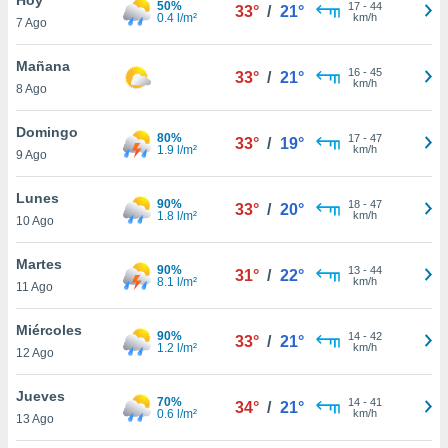
50%
17
-
44
33°
/
21°
0.4 l/m²
km/h
7 Ago
do en
 mismo.
sultar más
Mañana
16
-
45
33°
/
21°
 en nuestra
km/h
8 Ago
 Cookies
y
ualquier
Domingo
80%
17
-
47
33°
/
19°
1.9 l/m²
km/h
9 Ago
ento
 botón
ación de
Lunes
90%
18
-
47
33°
/
20°
kies
1.8 l/m²
km/h
10 Ago
 disponible
e nuestra
Martes
90%
13
-
44
.
31°
/
22°
8.1 l/m²
km/h
11 Ago
IVAMENTE,
Miércoles
90%
14
-
42
33°
/
21°
1.2 l/m²
km/h
12 Ago
as
 a cookies
Jueves
70%
14
-
41
34°
/
21°
0.6 l/m²
km/h
 no aceptar
13 Ago
ón de