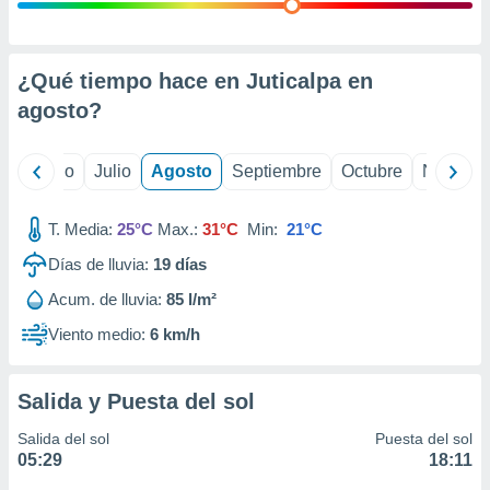
 seleccionar
o.
calización
precisa e
¿Qué tiempo hace en Juticalpa en
ión mediante
agosto
?
, publicidad
yo
Junio
Julio
Agosto
Septiembre
Octubre
Noviemb
dos,
 publicidad
,
T. Media:
25°C
Max.:
31°C
Min:
21°C
ón de
Días de lluvia:
19
días
 desarrollo
s.
Acum. de lluvia:
85 l/m²
tros 1199
Viento medio:
6 km/h
ios
Salida y Puesta del sol
Salida del sol
Puesta del sol
05:29
18:11