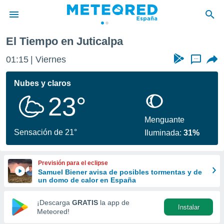
El Tiempo en Juticalpa
privacidad
01:15
Viernes
...
o de
tiempo.com)
borado por
Nubes y claros
es para
23°
ue la
 que se
e calidad.
Menguante
eder a este
Sensación de 21°
Iluminada:
31%
ediante las
opciones:
Previsión para el eclipse
ookies y
Samuel Biener avisa de posibles tormentas y de
e forma
un domo de calor en España
d digital
¡Descarga
GRATIS
la app de
Instalar
ada, basada
Meteored!
mación