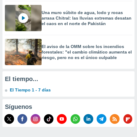
 la
Una muro súbito de agua, lodo y rocas
da, crear un
arrasa Chitral: las lluvias extremas desatan
personalizar
el caos en el norte de Pakistán
o, uso de
a la
e contenido
do, medir el
El aviso de la OMM sobre los incendios
 de la
forestales: "el cambio climático aumenta el
medir el
riesgo, pero no es el único culpable
 del
 comprender
 través de
El tiempo...
s o a través
nación de
El Tiempo 1 - 7 días
edentes de
fuentes,
y mejora de
Síguenos
os, uso de
ados con el
 seleccionar
o.
calización