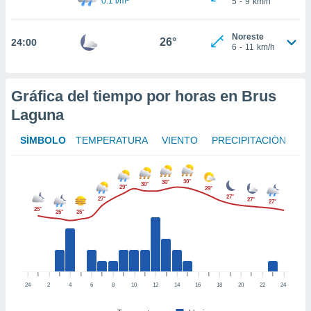
0.1 l/m²
5
-
9
km/h
te
 de que
talarán
Noreste
26°
24:00
e sean
6
-
11
km/h
para
a
por el sitio
Gráfica del tiempo por horas en Brus
o se
cookies para
Laguna
nto ni para
SÍMBOLO
TEMPERATURA
VIENTO
PRECIPITACIÓN
licidad o
ado, aunque
30°
30°
30°
sualizar
29°
29°
27°
27°
27°
general no
27°
25°
25°
25°
ada. Puedes
 instalación
y acceder a
io web a
ste abono
 botón
24
2
4
6
8
10
12
14
16
18
20
22
24
.