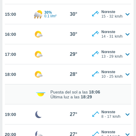
estra
ara seguir
Noreste
30%
e contenido
30°
15:00
0.1 l/m²
15
-
32
km/h
stándares
ACEPTAR
sin coste.
Y
Noreste
CONTINUAR
30°
16:00
 botón
14
-
31
km/h
continuar",
der a la
CONFIGURACIÓN
ndo la
Noreste
29°
17:00
13
-
29
km/h
 de todas
, ya sean
de nuestros
Noreste
28°
18:00
 nos
10
-
25
km/h
 y análisis
Puesta del sol a las
18:06
tamiento en
Última luz a las
18:29
b, así como
un perfil
para
Noreste
27°
19:00
ublicidad y
8
-
17
km/h
do en
Noreste
 mismo.
27°
20:00