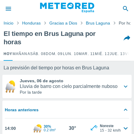
privacidad
o de
Inicio
Honduras
Gracias a Dios
Brus Laguna
Por hor
tiempo.com)
borado por
El tiempo en Brus Laguna por
es para
horas
ue la
 que se
e calidad.
HOY
MAÑANA
SÁB. 08
DOM. 09
LUN. 10
MAR. 11
MIÉ. 12
JUE. 13
VIE.
eder a este
ediante las
La previsión del tiempo por horas en Brus Laguna
opciones:
Jueves, 06 de agosto
ookies y
Lluvia de barro con cielo parcialmente nuboso
e forma
Por la tarde
d digital
ada, basada
Horas anteriores
mación
ediante
ecnologías
Noreste
30%
30°
14:00
nos permite
0.2 l/m²
15
-
32
km/h