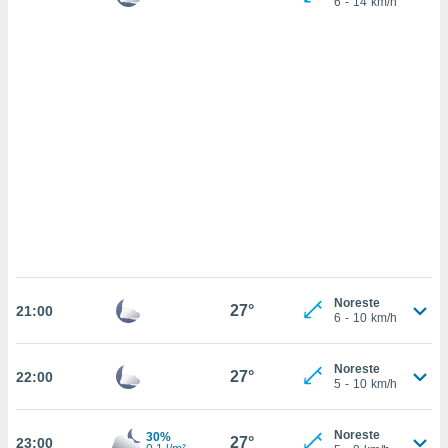
6
-
14
km/h
sultar más
 en nuestra
 Cookies
y
ualquier
ento
 botón
ación de
kies
 disponible
e nuestra
.
IVAMENTE,
Noreste
27°
21:00
as
6
-
10
km/h
 a cookies
 no aceptar
Noreste
27°
22:00
ón de
5
-
10
km/h
uedes
uestro sitio
.com. En
Noreste
30%
27°
23:00