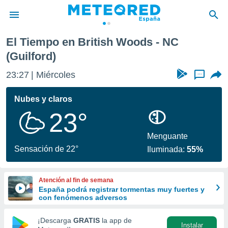
El Tiempo en British Woods - NC
privacidad
(Guilford)
o de
tiempo.com)
23:27
Miércoles
...
borado por
es para
Nubes y claros
ue la
 que se
23°
e calidad.
eder a este
Menguante
ediante las
Sensación de 22°
opciones:
Iluminada:
55%
ookies y
e forma
Atención al fin de semana
España podrá registrar tormentas muy fuertes y
con fenómenos adversos
d digital
ada, basada
¡Descarga
GRATIS
la app de
mación
Instalar