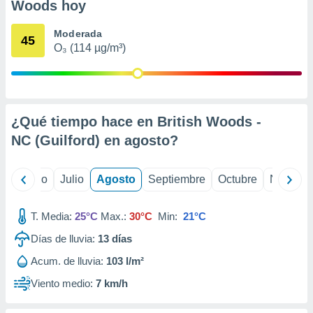
 seleccionar
Woods hoy
o.
Moderada
calización
45
O₃ (114 µg/m³)
precisa e
ión mediante
, publicidad
dos,
¿Qué tiempo hace en British Woods -
 publicidad
NC (Guilford) en
agosto
?
,
ón de
 desarrollo
yo
Junio
Julio
Agosto
Septiembre
Octubre
Noviemb
s.
tros 1199
T. Media:
25°C
Max.:
30°C
Min:
21°C
ios
Días de lluvia:
13
días
Acum. de lluvia:
103 l/m²
Viento medio:
7 km/h