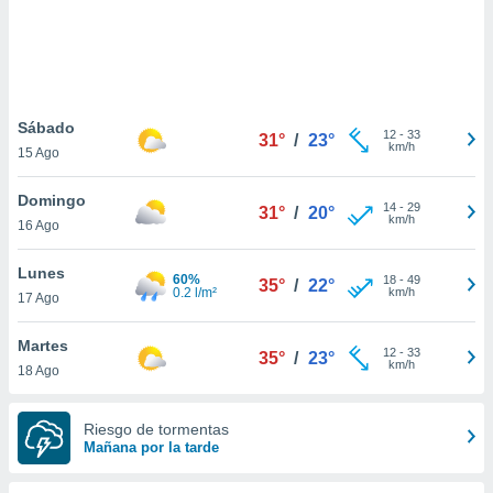
 botón
.
nto,
Sábado
cios
12
-
33
31°
/
23°
km/h
15 Ago
kies,
ores únicos
as similares
Domingo
14
-
29
31°
/
20°
nar,
km/h
16 Ago
rocesar
onales como
Lunes
 este sitio
60%
18
-
49
35°
/
22°
0.2 l/m²
km/h
17 Ago
recciones IP
ficadores de
 posible
Martes
12
-
33
35°
/
23°
s
km/h
18 Ago
 traten tus
nales en
 interés
Riesgo de tormentas
go a lo que
Mañana por la tarde
nerte. Para
retirar su