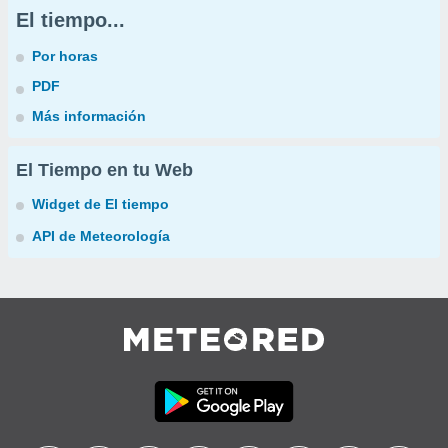
El tiempo...
Por horas
PDF
Más información
El Tiempo en tu Web
Widget de El tiempo
API de Meteorología