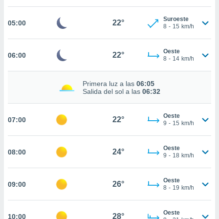
estra
ara seguir
Suroeste
e contenido
22°
05:00
8
-
15
km/h
stándares
ACEPTAR
sin coste.
Y
Oeste
CONTINUAR
22°
06:00
 botón
8
-
14
km/h
continuar",
der a la
CONFIGURACIÓN
ndo la
Primera luz a las
06:05
Salida del sol a las
06:32
 de todas
, ya sean
de nuestros
Oeste
22°
07:00
 nos
9
-
15
km/h
 y análisis
tamiento en
Oeste
24°
08:00
9
-
18
km/h
b, así como
un perfil
para
Oeste
26°
09:00
ublicidad y
8
-
19
km/h
do en
Oeste
 mismo.
28°
10:00