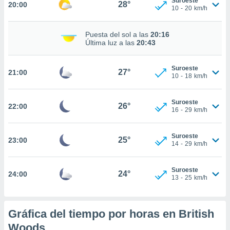
Suroeste
28°
20:00
10
-
20
km/h
nto,
cios
Puesta del sol a las
20:16
Última luz a las
20:43
kies,
ores únicos
as similares
Suroeste
27°
nar,
21:00
10
-
18
km/h
rocesar
onales como
 este sitio
Suroeste
26°
22:00
16
-
29
km/h
recciones IP
ficadores de
 posible
Suroeste
25°
23:00
s
14
-
29
km/h
 traten tus
nales en
 interés
Suroeste
24°
24:00
13
-
25
km/h
go a lo que
nerte. Para
retirar su
ento u
Gráfica del tiempo por horas en British
Woods
 de datos