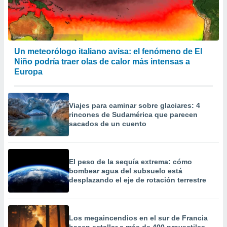
precisa e
ión mediante
, publicidad
Un meteorólogo italiano avisa: el fenómeno de El
dos,
Niño podría traer olas de calor más intensas a
 publicidad
Europa
,
ón de
 desarrollo
s.
Viajes para caminar sobre glaciares: 4
rincones de Sudamérica que parecen
tros 1199
sacados de un cuento
ios
El peso de la sequía extrema: cómo
bombear agua del subsuelo está
desplazando el eje de rotación terrestre
Los megaincendios en el sur de Francia