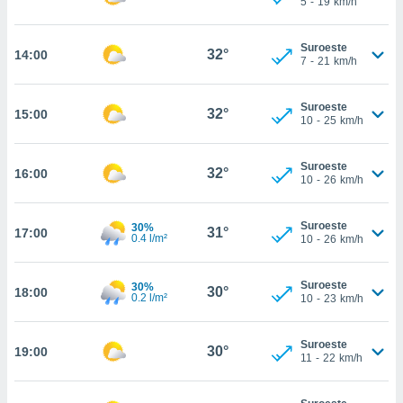
5
-
19
km/h
te
 de que
talarán
Suroeste
32°
14:00
e sean
7
-
21
km/h
para
a
Suroeste
por el sitio
32°
15:00
10
-
25
km/h
o se
cookies para
Suroeste
32°
16:00
nto ni para
10
-
26
km/h
licidad o
Suroeste
ado, aunque
30%
31°
17:00
0.4 l/m²
10
-
26
km/h
sualizar
general no
ada. Puedes
Suroeste
30%
30°
18:00
 instalación
0.2 l/m²
10
-
23
km/h
y acceder a
io web a
Suroeste
ste abono
30°
19:00
11
-
22
km/h
 botón
.