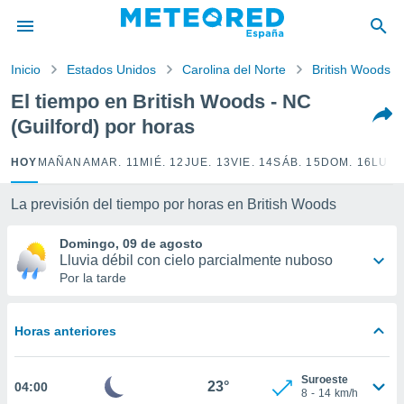
privacidad
o de
Inicio
Estados Unidos
Carolina del Norte
British Woods
tiempo.com)
borado por
El tiempo en British Woods - NC
es para
(Guilford) por horas
ue la
 que se
e calidad.
HOY
MAÑANA
MAR. 11
MIÉ. 12
JUE. 13
VIE. 14
SÁB. 15
DOM. 16
LUN.
eder a este
ediante las
La previsión del tiempo por horas en British Woods
opciones:
Domingo, 09 de agosto
ookies y
Lluvia débil con cielo parcialmente nuboso
e forma
Por la tarde
d digital
ada, basada
Horas anteriores
mación
ediante
ecnologías
Suroeste
23°
04:00
nos permite
8
-
14
km/h