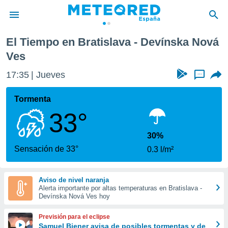
ka Nová Ves
El Tiempo en Bratislava - Devínska Nová
privacidad
Ves
o de
tiempo.com)
17:35
Jueves
...
borado por
es para
Tormenta
ue la
 que se
33°
e calidad.
eder a este
30%
ediante las
Sensación de 33°
opciones:
0.3 l/m²
ookies y
e forma
Aviso de nivel naranja
Alerta importante por altas temperaturas en Bratislava -
Devínska Nová Ves hoy
d digital
ada, basada
Previsión para el eclipse
mación
Samuel Biener avisa de posibles tormentas y de