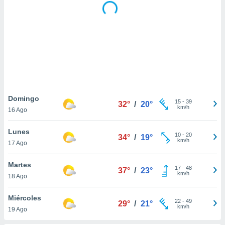
 botón
.
nto,
cios
kies,
ores únicos
as similares
Domingo
nar,
15
-
39
32°
/
20°
km/h
rocesar
16 Ago
onales como
 este sitio
Lunes
10
-
20
34°
/
19°
recciones IP
km/h
17 Ago
ficadores de
 posible
Martes
s
17
-
48
37°
/
23°
km/h
 traten tus
18 Ago
nales en
 interés
Miércoles
22
-
49
29°
/
21°
go a lo que
km/h
19 Ago
nerte. Para
retirar su