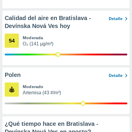
 seleccionar
o.
calización
Calidad del aire en Bratislava -
Detalle
precisa e
Devínska Nová Ves hoy
ión mediante
, publicidad
Moderada
54
O₃ (141 µg/m³)
dos,
 publicidad
,
ón de
 desarrollo
Polen
Detalle
s.
tros 1199
Moderado
ios
Artemisa (43 #/m³)
¿Qué tiempo hace en Bratislava -
Devínska Nová Ves en
agosto
?