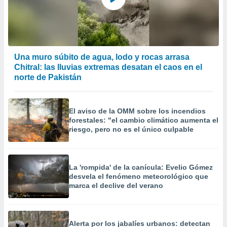
Una muro súbito de agua, lodo y rocas arrasa
Chitral: las lluvias extremas desatan el caos en el
norte de Pakistán
El aviso de la OMM sobre los incendios
forestales: "el cambio climático aumenta el
riesgo, pero no es el único culpable
La 'rompida' de la canícula: Evelio Gómez
desvela el fenómeno meteorológico que
marca el declive del verano
Alerta por los jabalíes urbanos: detectan