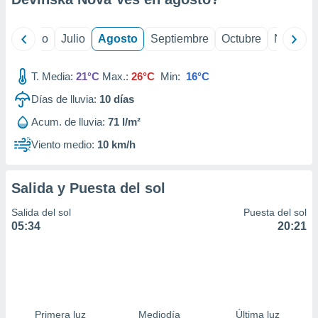
yo
Junio
Julio
Agosto
Septiembre
Octubre
Noviemb
T. Media:
21°C
Max.:
26°C
Min:
16°C
Días de lluvia:
10
días
Acum. de lluvia:
71 l/m²
Viento medio:
10 km/h
Salida y Puesta del sol
Salida del sol
Puesta del sol
05:34
20:21
Primera luz
Mediodía
Última luz