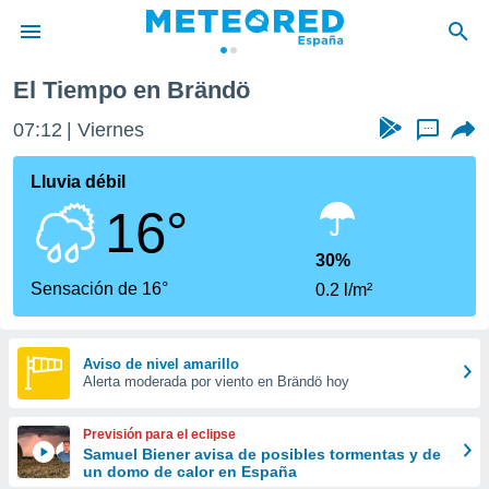
El Tiempo en Brändö
privacidad
07:12
Viernes
...
o de
tiempo.com)
borado por
Lluvia débil
es para
16°
ue la
 que se
e calidad.
30%
eder a este
Sensación de 16°
0.2 l/m²
ediante las
opciones:
ookies y
Aviso de nivel amarillo
Alerta moderada por viento en Brändö hoy
e forma
d digital
Previsión para el eclipse
ada, basada
Samuel Biener avisa de posibles tormentas y de
un domo de calor en España
mación