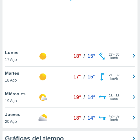
 botón
.
nto,
cios
kies,
ores únicos
Lunes
27
-
38
as similares
18°
/
15°
km/h
17 Ago
nar,
rocesar
Martes
onales como
21
-
32
17°
/
15°
km/h
 este sitio
18 Ago
recciones IP
ficadores de
Miércoles
28
-
38
19°
/
14°
 posible
km/h
19 Ago
s
 traten tus
Jueves
nales en
42
-
59
18°
/
14°
km/h
 interés
20 Ago
go a lo que
nerte. Para
Gráficas del tiempo
retirar su