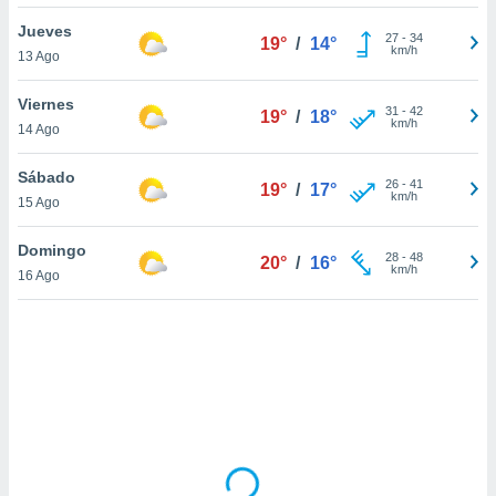
uedes
uestro sitio
Jueves
27
-
34
19°
/
14°
.com. En
km/h
13 Ago
te
 de que
Viernes
talarán
31
-
42
19°
/
18°
km/h
14 Ago
e sean
para
a
Sábado
26
-
41
19°
/
17°
por el sitio
km/h
15 Ago
o se
cookies para
Domingo
28
-
48
20°
/
16°
km/h
16 Ago
nto ni para
licidad o
ado, aunque
sualizar
general no
ada. Puedes
 instalación
y acceder a
io web a
ste abono