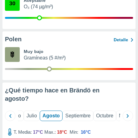
Aceptable
 seleccionar
30
o.
O₃ (74 µg/m³)
calización
precisa e
ión mediante
Polen
, publicidad
Detalle
dos,
Muy bajo
 publicidad
Gramíneas (5 #/m³)
,
ón de
 desarrollo
s.
¿Qué tiempo hace en Brändö en
tros 1199
ios
agosto
?
yo
Junio
Julio
Agosto
Septiembre
Octubre
Noviemb
T. Media:
17°C
Max.:
18°C
Min:
16°C