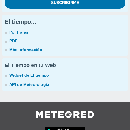
El tiempo...
Por horas
PDF
Más información
El Tiempo en tu Web
Widget de El tiempo
API de Meteorología