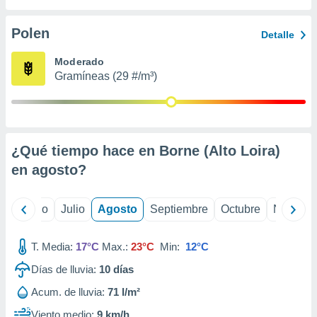
 seleccionar
o.
Polen
Detalle
calización
precisa e
Moderado
ión mediante
Gramíneas (29 #/m³)
, publicidad
dos,
 publicidad
,
¿Qué tiempo hace en Borne (Alto Loira)
ón de
en
agosto
?
 desarrollo
s.
tros 1199
yo
Junio
Julio
Agosto
Septiembre
Octubre
Noviemb
ios
T. Media:
17°C
Max.:
23°C
Min:
12°C
Días de lluvia:
10
días
Acum. de lluvia:
71 l/m²
Viento medio:
9 km/h