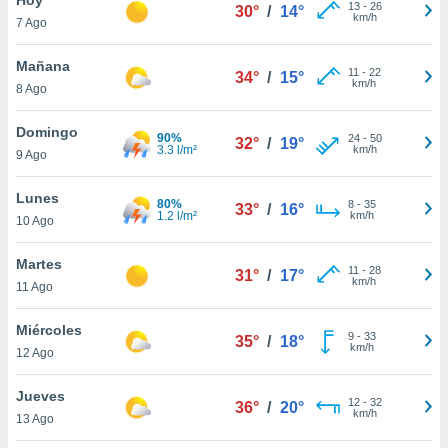
13
-
26
30°
/
14°
km/h
7 Ago
do en
 mismo.
sultar más
Mañana
11
-
22
34°
/
15°
 en nuestra
km/h
8 Ago
 Cookies
y
ualquier
Domingo
90%
24
-
50
32°
/
19°
3.3 l/m²
km/h
9 Ago
ento
 botón
ación de
Lunes
80%
8
-
35
33°
/
16°
kies
1.2 l/m²
km/h
10 Ago
 disponible
e nuestra
Martes
11
-
28
.
31°
/
17°
km/h
11 Ago
IVAMENTE,
Miércoles
9
-
33
35°
/
18°
km/h
12 Ago
as
 a cookies
Jueves
12
-
32
36°
/
20°
km/h
 no aceptar
13 Ago
ón de