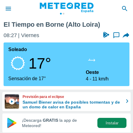
El Tiempo en Borne (Alto Loira)
privacidad
08:28
Viernes
...
o de
tiempo.com)
borado por
Soleado
es para
17°
ue la
 que se
e calidad.
Oeste
eder a este
Sensación de 17°
4
11 km/h
ediante las
opciones:
Previsión para el eclipse
ookies y
Samuel Biener avisa de posibles tormentas y de
e forma
un domo de calor en España
d digital
¡Descarga
GRATIS
la app de
Instalar
ada, basada
Meteored!
mación