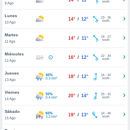
km/h
9 Ago
do en
 mismo.
Lunes
23
-
36
sultar más
14°
/
12°
km/h
10 Ago
 en nuestra
 Cookies
y
Martes
ualquier
18
-
27
14°
/
11°
km/h
11 Ago
ento
 botón
Miércoles
22
-
34
16°
/
12°
ación de
km/h
12 Ago
kies
 disponible
Jueves
e nuestra
40%
16
-
32
18°
/
12°
0.3 l/m²
km/h
.
13 Ago
IVAMENTE,
Viernes
50%
25
-
41
20°
/
14°
0.4 l/m²
km/h
14 Ago
as
Sábado
 a cookies
60%
24
-
46
19°
/
13°
3.3 l/m²
km/h
15 Ago
 no aceptar
ón de