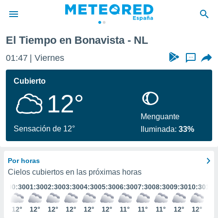
El Tiempo en Bonavista - NL
privacidad
01:47
Viernes
...
o de
tiempo.com)
borado por
Cubierto
es para
12°
ue la
 que se
e calidad.
Menguante
eder a este
Sensación de 12°
Iluminada:
33%
ediante las
opciones:
Por horas
ookies y
e forma
Cielos cubiertos en las próximas horas
00:30
01:30
02:30
03:30
04:30
05:30
06:30
07:30
08:30
09:30
10:30
11:
d digital
ada, basada
12°
12°
12°
12°
12°
12°
11°
11°
11°
12°
12°
12
mación