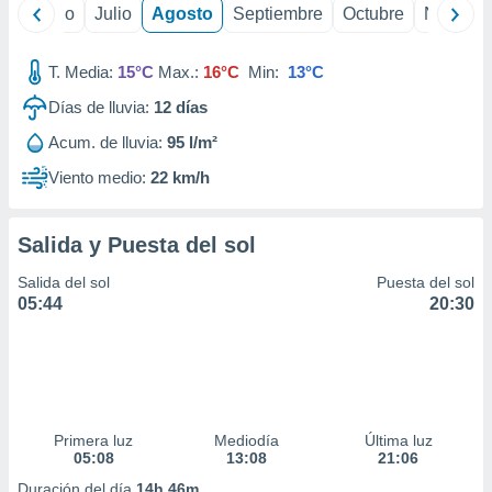
 seleccionar
yo
Junio
Julio
Agosto
Septiembre
Octubre
Noviemb
o.
calización
T. Media:
15°C
Max.:
16°C
Min:
13°C
precisa e
ión mediante
Días de lluvia:
12
días
, publicidad
Acum. de lluvia:
95 l/m²
Viento medio:
22 km/h
dos,
 publicidad
,
Salida y Puesta del sol
ón de
 desarrollo
Salida del sol
Puesta del sol
s.
05:44
20:30
tros 1199
ios
Primera luz
Mediodía
Última luz
05:08
13:08
21:06
Duración del día
14h 46m