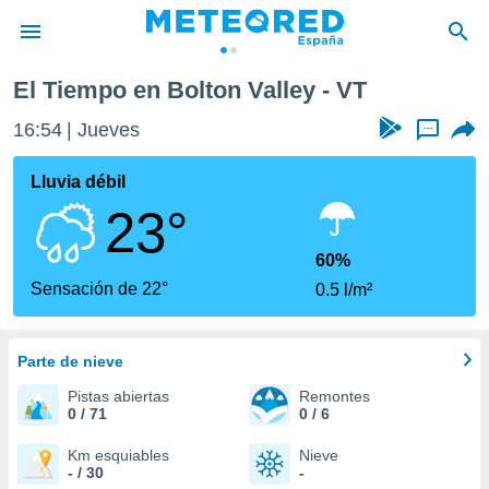
El Tiempo en Bolton Valley - VT
privacidad
16:54
Jueves
...
o de
tiempo.com)
borado por
Lluvia débil
es para
23°
ue la
 que se
e calidad.
60%
eder a este
Sensación de 22°
0.5 l/m²
ediante las
opciones:
Parte de nieve
ookies y
e forma
Pistas abiertas
Remontes
0 / 71
0 / 6
d digital
ada, basada
Km esquiables
Nieve
- / 30
-
mación