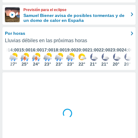
ediante
ecnologías
Previsión para el eclipse
nos permite
Samuel Biener avisa de posibles tormentas y de
estra
un domo de calor en España
ara seguir
e contenido
Por horas
stándares
ACEPTAR
Lluvias débiles en las próximas horas
sin coste.
Y
3:00
14:00
15:00
16:00
17:00
18:00
19:00
20:00
21:00
22:00
23:00
24:00
CONTINUAR
 botón
continuar",
der a la
28°
27°
25°
24°
23°
23°
23°
22°
21°
21°
20°
20°
CONFIGURACIÓN
ndo la
 de todas
, ya sean
de nuestros
 nos
 y análisis
tamiento en
b, así como
un perfil
para
ublicidad y