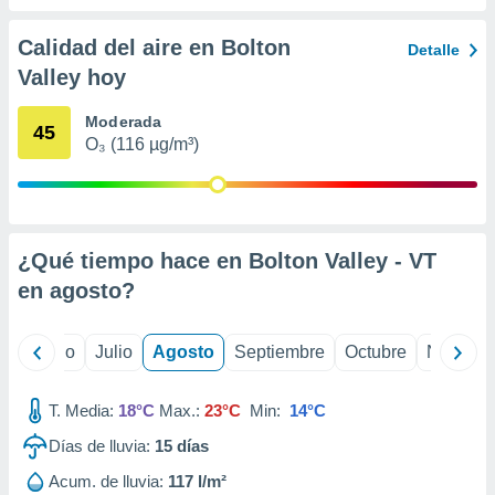
 seleccionar
o.
Calidad del aire en Bolton
Detalle
calización
Valley hoy
precisa e
ión mediante
Moderada
45
, publicidad
O₃ (116 µg/m³)
dos,
 publicidad
,
ón de
¿Qué tiempo hace en Bolton Valley - VT
 desarrollo
en
agosto
?
s.
tros 1199
ios
yo
Junio
Julio
Agosto
Septiembre
Octubre
Noviemb
T. Media:
18°C
Max.:
23°C
Min:
14°C
Días de lluvia:
15
días
Acum. de lluvia:
117 l/m²