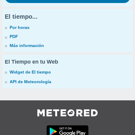
El tiempo...
Por horas
PDF
Más información
El Tiempo en tu Web
Widget de El tiempo
API de Meteorología