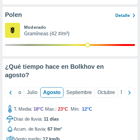
 seleccionar
o.
Polen
Detalle
calización
precisa e
Moderado
ión mediante
Gramíneas (42 #/m³)
, publicidad
dos,
 publicidad
,
¿Qué tiempo hace en Bolkhov en
ón de
agosto
?
 desarrollo
s.
tros 1199
yo
Junio
Julio
Agosto
Septiembre
Octubre
Noviemb
ios
T. Media:
18°C
Max.:
23°C
Min:
12°C
Días de lluvia:
11
días
Acum. de lluvia:
67 l/m²
Viento medio:
12 km/h