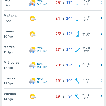
70%
16
-
33
25°
/
17°
5.6 l/m²
km/h
8 Ago
do en
 mismo.
sultar más
Mañana
17
-
36
24°
/
14°
 en nuestra
km/h
9 Ago
 Cookies
y
ualquier
Lunes
11
-
20
25°
/
12°
km/h
10 Ago
ento
 botón
ación de
Martes
70%
23
-
49
27°
/
14°
kies
2.9 l/m²
km/h
11 Ago
 disponible
e nuestra
Miércoles
50%
20
-
42
.
20°
/
13°
0.2 l/m²
km/h
12 Ago
IVAMENTE,
Jueves
50%
20
-
48
19°
/
10°
0.5 l/m²
km/h
13 Ago
as
 a cookies
Viernes
20
-
45
19°
/
9°
km/h
 no aceptar
14 Ago
ón de