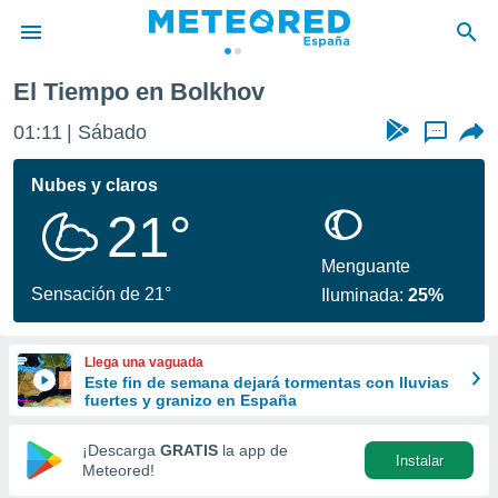
El Tiempo en Bolkhov
privacidad
01:11
Sábado
...
o de
tiempo.com)
borado por
Nubes y claros
es para
21°
ue la
 que se
e calidad.
Menguante
eder a este
Sensación de 21°
Iluminada:
25%
ediante las
opciones:
Llega una vaguada
ookies y
Este fin de semana dejará tormentas con lluvias
e forma
fuertes y granizo en España
d digital
¡Descarga
GRATIS
la app de
Instalar
ada, basada
Meteored!
mación