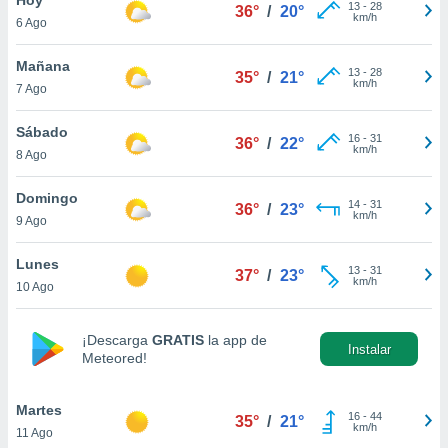
13
-
28
36°
/
20°
km/h
6 Ago
do en
 mismo.
sultar más
Mañana
13
-
28
35°
/
21°
 en nuestra
km/h
7 Ago
 Cookies
y
ualquier
Sábado
16
-
31
36°
/
22°
km/h
8 Ago
ento
 botón
ación de
Domingo
14
-
31
36°
/
23°
kies
km/h
9 Ago
 disponible
e nuestra
Lunes
13
-
31
.
37°
/
23°
km/h
10 Ago
IVAMENTE,
¡Descarga
GRATIS
la app de
Instalar
Meteored!
as
 a cookies
Martes
 no aceptar
16
-
44
35°
/
21°
km/h
11 Ago
ón de