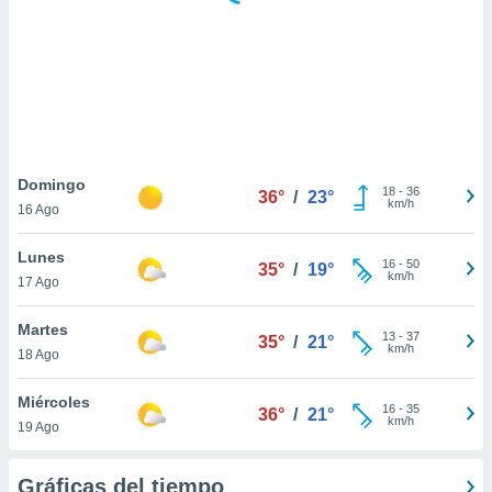
 botón
.
nto,
cios
kies,
ores únicos
Domingo
18
-
36
as similares
36°
/
23°
km/h
16 Ago
nar,
rocesar
Lunes
onales como
16
-
50
35°
/
19°
km/h
 este sitio
17 Ago
recciones IP
ficadores de
Martes
13
-
37
35°
/
21°
 posible
km/h
18 Ago
s
 traten tus
Miércoles
nales en
16
-
35
36°
/
21°
km/h
 interés
19 Ago
go a lo que
nerte. Para
Gráficas del tiempo
retirar su