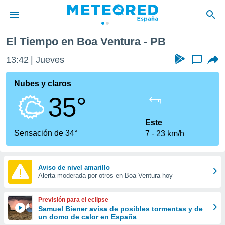
El Tiempo en Boa Ventura - PB
privacidad
13:42
Jueves
...
o de
tiempo.com)
borado por
Nubes y claros
es para
35°
ue la
 que se
e calidad.
Este
eder a este
Sensación de 34°
7
23 km/h
ediante las
opciones:
ookies y
Aviso de nivel amarillo
Alerta moderada por otros en Boa Ventura hoy
e forma
d digital
Previsión para el eclipse
ada, basada
Samuel Biener avisa de posibles tormentas y de
un domo de calor en España
mación