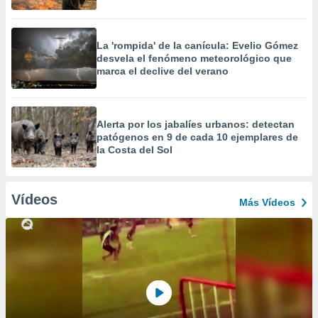
La 'rompida' de la canícula: Evelio Gómez
desvela el fenómeno meteorológico que
marca el declive del verano
Alerta por los jabalíes urbanos: detectan
patógenos en 9 de cada 10 ejemplares de
la Costa del Sol
Vídeos
Más Vídeos