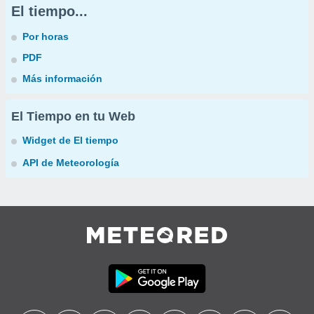
El tiempo...
Por horas
PDF
Más información
El Tiempo en tu Web
Widget de El tiempo
API de Meteorología