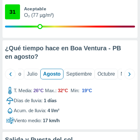
 seleccionar
o.
Aceptable
31
O₃ (77 µg/m³)
calización
precisa e
ión mediante
, publicidad
¿Qué tiempo hace en Boa Ventura - PB
dos,
en
agosto
?
 publicidad
,
ón de
yo
Junio
Julio
Agosto
Septiembre
Octubre
Noviemb
 desarrollo
s.
T. Media:
26°C
Max.:
32°C
Min:
19°C
tros 1199
ios
Días de lluvia:
1
días
Acum. de lluvia:
4 l/m²
Viento medio:
17 km/h
Salida y Puesta del sol