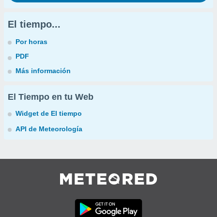
El tiempo...
Por horas
PDF
Más información
El Tiempo en tu Web
Widget de El tiempo
API de Meteorología