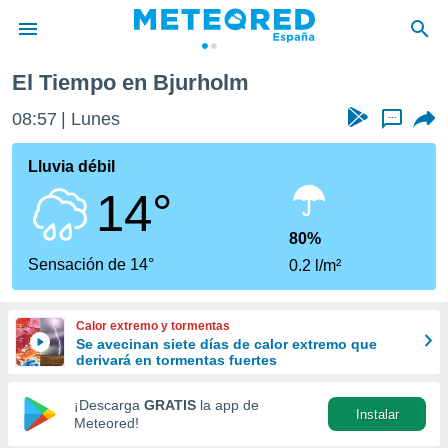
El Tiempo en Bjurholm
privacidad
08:57
Lunes
...
o de
tiempo.com)
borado por
Lluvia débil
es para
14°
ue la
 que se
e calidad.
80%
eder a este
Sensación de 14°
0.2 l/m²
ediante las
opciones:
Calor extremo y tormentas
ookies y
Se avecinan siete días de calor extremo que
e forma
derivará en tormentas fuertes
d digital
¡Descarga
GRATIS
la app de
Instalar
ada, basada
Meteored!
mación