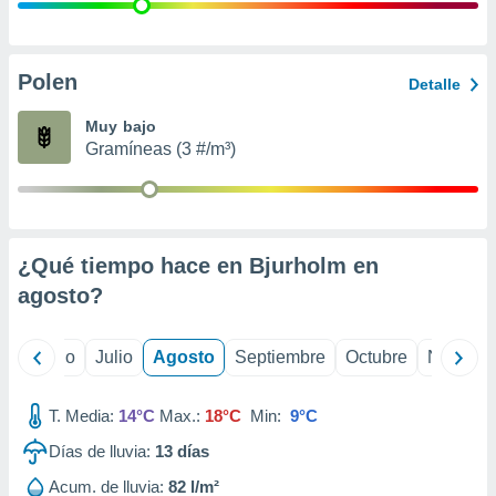
 seleccionar
o.
calización
precisa e
Polen
Detalle
ión mediante
Muy bajo
, publicidad
Gramíneas (3 #/m³)
dos,
 publicidad
,
ón de
¿Qué tiempo hace en Bjurholm en
 desarrollo
s.
agosto
?
tros 1199
ios
yo
Junio
Julio
Agosto
Septiembre
Octubre
Noviemb
T. Media:
14°C
Max.:
18°C
Min:
9°C
Días de lluvia:
13
días
Acum. de lluvia:
82 l/m²