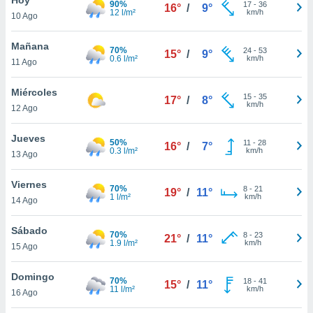
90%
17
-
36
16°
/
9°
12 l/m²
km/h
10 Ago
do en
 mismo.
sultar más
Mañana
70%
24
-
53
15°
/
9°
 en nuestra
0.6 l/m²
km/h
11 Ago
 Cookies
y
ualquier
Miércoles
15
-
35
17°
/
8°
km/h
12 Ago
ento
 botón
ación de
Jueves
50%
11
-
28
16°
/
7°
kies
0.3 l/m²
km/h
13 Ago
 disponible
e nuestra
Viernes
70%
8
-
21
.
19°
/
11°
1 l/m²
km/h
14 Ago
IVAMENTE,
Sábado
70%
8
-
23
21°
/
11°
1.9 l/m²
km/h
15 Ago
as
 a cookies
Domingo
70%
18
-
41
15°
/
11°
11 l/m²
km/h
 no aceptar
16 Ago
ón de