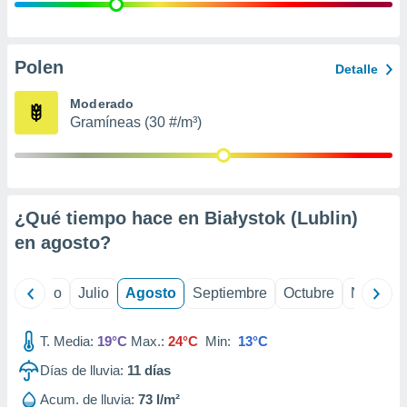
 seleccionar
o.
calización
precisa e
Polen
Detalle
ión mediante
Moderado
, publicidad
Gramíneas (30 #/m³)
dos,
 publicidad
,
ón de
¿Qué tiempo hace en Białystok (Lublin)
 desarrollo
s.
en
agosto
?
tros 1199
ios
yo
Junio
Julio
Agosto
Septiembre
Octubre
Noviemb
T. Media:
19°C
Max.:
24°C
Min:
13°C
Días de lluvia:
11
días
Acum. de lluvia:
73 l/m²