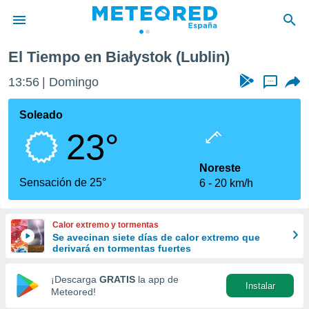
El Tiempo en Białystok (Lublin)
privacidad
13:56
Domingo
...
o de
tiempo.com)
borado por
Soleado
es para
23°
ue la
 que se
e calidad.
Noreste
eder a este
Sensación de 25°
6
20 km/h
ediante las
opciones:
Calor extremo y tormentas
ookies y
Se avecinan siete días de calor extremo que
e forma
derivará en tormentas fuertes
d digital
¡Descarga
GRATIS
la app de
Instalar
ada, basada
Meteored!
mación