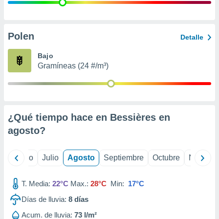
 seleccionar
o.
calización
precisa e
Polen
Detalle
ión mediante
Bajo
, publicidad
Gramíneas (24 #/m³)
dos,
 publicidad
,
ón de
¿Qué tiempo hace en Bessières en
 desarrollo
s.
agosto
?
tros 1199
ios
yo
Junio
Julio
Agosto
Septiembre
Octubre
Noviemb
T. Media:
22°C
Max.:
28°C
Min:
17°C
Días de lluvia:
8
días
Acum. de lluvia:
73 l/m²