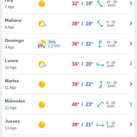
10
-
26
32°
/
19°
km/h
7 Ago
do en
 mismo.
sultar más
Mañana
9
-
19
38°
/
19°
 en nuestra
km/h
8 Ago
 Cookies
y
ualquier
Domingo
70%
15
-
39
36°
/
22°
1.2 l/m²
km/h
9 Ago
ento
 botón
ación de
Lunes
8
-
28
34°
/
20°
kies
km/h
10 Ago
 disponible
e nuestra
Martes
10
-
22
.
39°
/
22°
km/h
11 Ago
IVAMENTE,
Miércoles
6
-
18
40°
/
23°
km/h
12 Ago
as
 a cookies
Jueves
8
-
19
39°
/
21°
km/h
 no aceptar
13 Ago
ón de