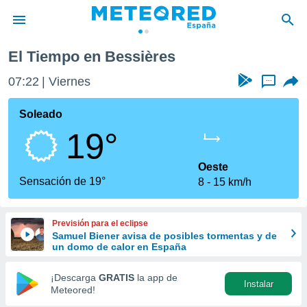
El Tiempo en Bessières
privacidad
07:22
Viernes
...
o de
tiempo.com)
borado por
Soleado
es para
19°
ue la
 que se
e calidad.
Oeste
eder a este
Sensación de 19°
8
15 km/h
ediante las
opciones:
Previsión para el eclipse
ookies y
Samuel Biener avisa de posibles tormentas y de
e forma
un domo de calor en España
d digital
¡Descarga
GRATIS
la app de
Instalar
ada, basada
Meteored!
mación