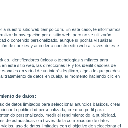
e
er a nuestro sitio web tiempo.com. En este caso, te informamos
:
44%
tizar la navegación por el sitio web, pero no se utilizarán
dad o contenido personalizado, aunque sí podrás visualizar
ción de cookies y acceder a nuestro sitio web a través de este
 de
es, identificadores únicos o tecnologías similares para
n este sitio web, las direcciones IP y los identificadores de
rsonales en virtud de un interés legítimo, algo a lo que puedes
 temperatura
Radar de lluvia
Satélites
Modelos
 al tratamiento de datos en cualquier momento haciendo clic en
miento de datos:
omingo
Lunes
Martes
Miércoles
uso de datos limitados para seleccionar anuncios básicos, crear
9 Ago
10 Ago
11 Ago
12 Ago
ccionar la publicidad personalizada, crear un perfil para
ontenido personalizado, medir el rendimiento de la publicidad,
vés de estadísticas o a través de la combinación de datos
rvicios, uso de datos limitados con el objetivo de seleccionar el
70%
90%
70%
80%