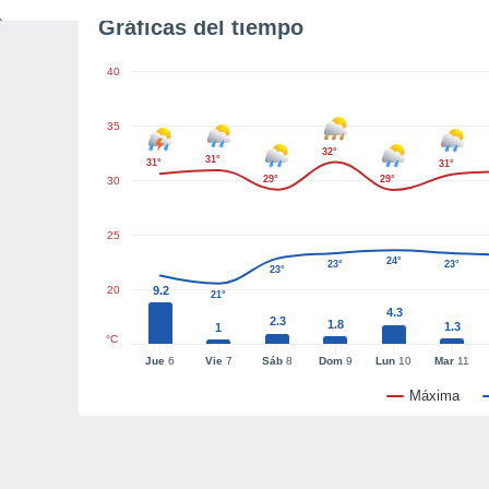
Gráficas del tiempo
40
35
32°
31°
31°
31°
29°
29°
30
25
24°
23°
23°
23°
20
9.2
21°
4.3
2.3
1.8
1.3
1
°C
Jue
6
Vie
7
Sáb
8
Dom
9
Lun
10
Mar
11
Máxima