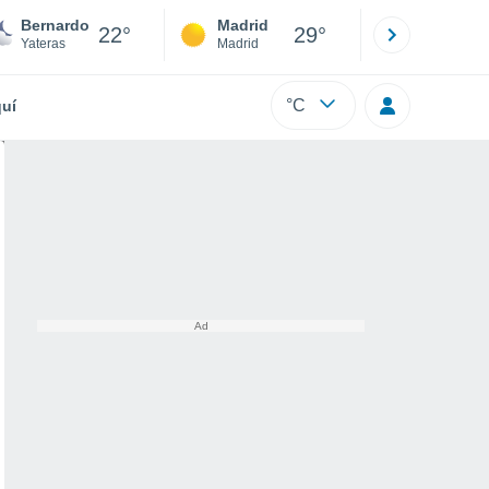
Bernardo
Madrid
Barcelona
22°
29°
Yateras
Madrid
Barcelona
°C
uí