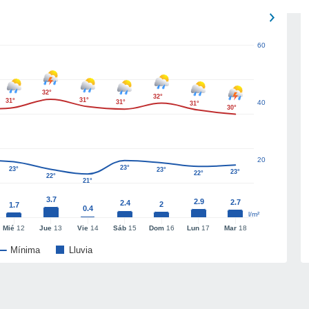
60
32°
32°
31°
31°
31°
40
31°
30°
20
23°
23°
23°
23°
22°
22°
21°
3.7
2.9
2.7
2.4
2
1.7
0.4
l/m²
Mié
12
Jue
13
Vie
14
Sáb
15
Dom
16
Lun
17
Mar
18
Mínima
Lluvia