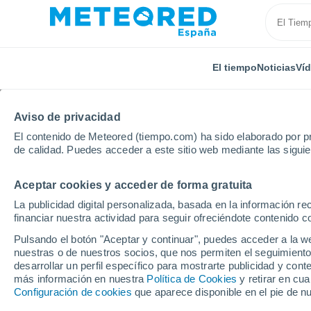
El tiempo
Noticias
Ví
Aviso de privacidad
El contenido de Meteored (tiempo.com) ha sido elaborado por pr
de calidad. Puedes acceder a este sitio web mediante las sigui
Aceptar cookies y acceder de forma gratuita
Inicio
Cuba
Provincia de Guantánamo
Bernard
La publicidad digital personalizada, basada en la información r
financiar nuestra actividad para seguir ofreciéndote contenido c
El Tiempo en Bernardo
Pulsando el botón "Aceptar y continuar", puedes acceder a la w
nuestras o de nuestros socios, que nos permiten el seguimiento
05:14
Jueves
desarrollar un perfil específico para mostrarte publicidad y co
más información en nuestra
Política de Cookies
y retirar en cu
Configuración de cookies
que aparece disponible en el pie de n
Parcialmente nuboso