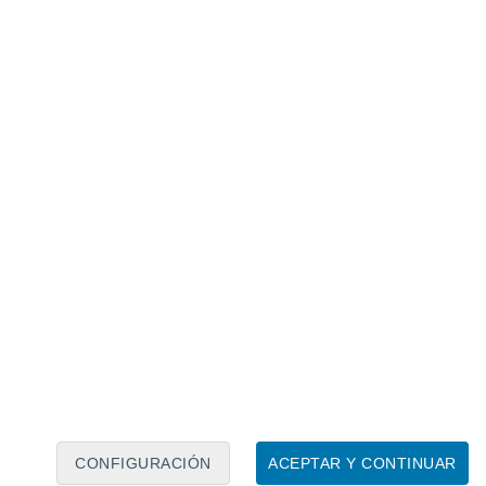
Calendario lunar
Lun
Mar
Mié
Jue
Vie
Sáb
Dom
6
7
8
9
10
11
12
13
14
15
16
17
18
19
CONFIGURACIÓN
ACEPTAR Y CONTINUAR