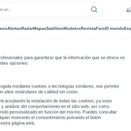
deos
Alertas
Radar
Mapas
Satélites
Modelos
Revista
Foro
El mundo
Esq
ofesionales para garantizar que la información que se ofrece es
entes opciones:
o
ecogida mediante cookies o tecnologías similares, nos permite
on altos estándares de calidad sin coste.
eb aceptando la instalación de todas las cookies, ya sean
 y análisis del comportamiento en el sitio web, así como
...
ntenido personalizado en función del mismo. Puedes consultar
alquier momento el consentimiento pulsando el botón
Por horas
uestra página web.
Riesgo de tormentas en las
próximas horas