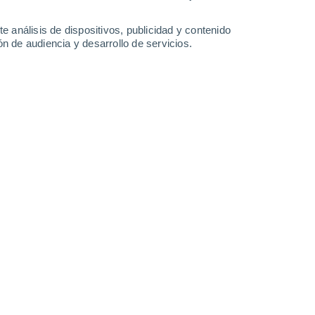
1.8 l/m²
4.3 l/m²
1.3 l/m²
1.7 l/m²
32°
/
23°
29°
/
24°
31°
/
23°
31°
/
23°
e análisis de dispositivos, publicidad y contenido
n de audiencia y desarrollo de servicios.
-
41
km/h
17
-
47
km/h
20
-
51
km/h
15
-
42
km/h
sto
uboso
Noreste
0 Bajo
4
-
17 km/h
FPS:
no
uboso
Norte
0 Bajo
4
-
13 km/h
FPS:
no
Norte
1 Bajo
2
-
12 km/h
FPS:
no
Sureste
6 Alto
5
-
26 km/h
FPS:
15-25