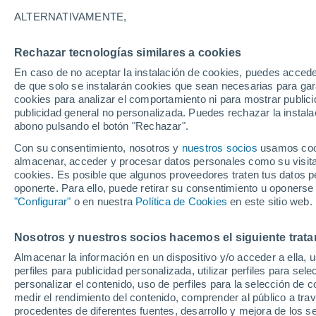
22°
ALTERNATIVAMENTE,
Rechazar tecnologías similares a cookies
Menguant
En caso de no aceptar la instalación de cookies, puedes acced
Iluminada
Sensación de 19°
de que solo se instalarán cookies que sean necesarias para garan
cookies para analizar el comportamiento ni para mostrar publici
publicidad general no personalizada. Puedes rechazar la instala
abono pulsando el botón "Rechazar".
Previsión para el eclipse
Samuel Biener avisa de posibles tormentas y
Con su consentimiento, nosotros y
nuestros socios
usamos cooki
un domo de calor en España
almacenar, acceder y procesar datos personales como su visita e
cookies. Es posible que algunos proveedores traten tus datos pe
El Tiempo 1 - 7 días
Por horas
Actualidad
Mapa de
oponerte. Para ello, puede retirar su consentimiento u oponerse
"Configurar"
o en nuestra
Política de Cookies
en este sitio web.
Nosotros y nuestros socios hacemos el siguiente trata
Mañana
Sábado
D
Hoy
Almacenar la información en un dispositivo y/o acceder a ella, 
7 Ago
8 Ago
6 Ago
perfiles para publicidad personalizada, utilizar perfiles para sele
personalizar el contenido, uso de perfiles para la selección de c
medir el rendimiento del contenido, comprender al público a tra
procedentes de diferentes fuentes, desarrollo y mejora de los se
70%
70%
80%