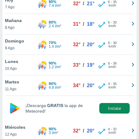
90%
6
-
35
32°
/
21°
7.4 l/m²
km/h
7 Ago
do en
 mismo.
sultar más
Mañana
80%
6
-
30
31°
/
18°
 en nuestra
2.4 l/m²
km/h
8 Ago
 Cookies
y
ualquier
Domingo
70%
6
-
30
32°
/
20°
1.4 l/m²
km/h
9 Ago
ento
 botón
ación de
Lunes
90%
6
-
36
33°
/
19°
kies
1.2 l/m²
km/h
10 Ago
 disponible
e nuestra
Martes
90%
4
-
35
.
34°
/
20°
4.8 l/m²
km/h
11 Ago
IVAMENTE,
¡Descarga
GRATIS
la app de
Instalar
Meteored!
as
 a cookies
Miércoles
 no aceptar
90%
4
-
32
32°
/
20°
3 l/m²
km/h
12 Ago
ón de