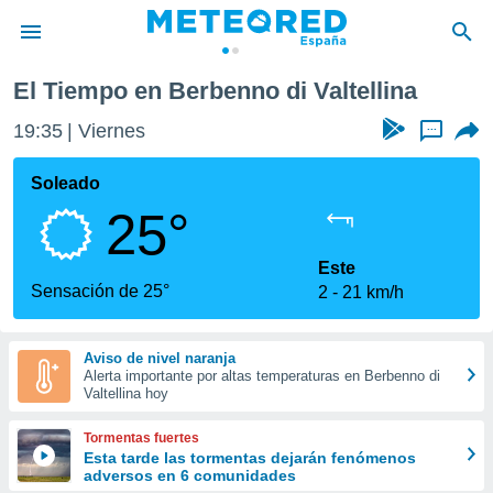
El Tiempo en Berbenno di Valtellina
privacidad
19:35
Viernes
...
o de
tiempo.com)
borado por
Soleado
es para
25°
ue la
 que se
e calidad.
Este
eder a este
Sensación de 25°
2
21 km/h
ediante las
opciones:
Aviso de nivel naranja
ookies y
Alerta importante por altas temperaturas en Berbenno di
e forma
Valtellina hoy
d digital
Tormentas fuertes
ada, basada
Esta tarde las tormentas dejarán fenómenos
adversos en 6 comunidades
mación