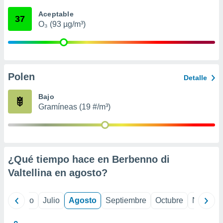
 seleccionar
o.
Aceptable
37
O₃ (93 µg/m³)
calización
precisa e
ión mediante
, publicidad
Polen
Detalle
dos,
 publicidad
Bajo
,
Gramíneas (19 #/m³)
ón de
 desarrollo
s.
tros 1199
ios
¿Qué tiempo hace en Berbenno di
Valtellina en
agosto
?
yo
Junio
Julio
Agosto
Septiembre
Octubre
Noviemb