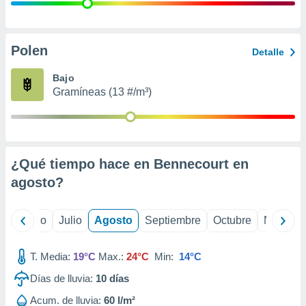
 seleccionar
o.
calización
precisa e
Polen
Detalle
ión mediante
Bajo
, publicidad
Gramíneas (13 #/m³)
dos,
 publicidad
,
ón de
¿Qué tiempo hace en Bennecourt en
 desarrollo
s.
agosto
?
tros 1199
ios
yo
Junio
Julio
Agosto
Septiembre
Octubre
Noviemb
T. Media:
19°C
Max.:
24°C
Min:
14°C
Días de lluvia:
10
días
Acum. de lluvia:
60 l/m²