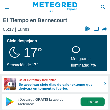
El Tiempo en Bennecourt
privacidad
05:17
Lunes
...
o de
tiempo.com)
borado por
Cielo despejado
es para
17°
ue la
 que se
e calidad.
Menguante
eder a este
Sensación de 17°
Iluminada:
7%
ediante las
opciones:
Calor extremo y tormentas
ookies y
Se avecinan siete días de calor extremo que
e forma
derivará en tormentas fuertes
d digital
¡Descarga
GRATIS
la app de
Instalar
ada, basada
Meteored!
mación