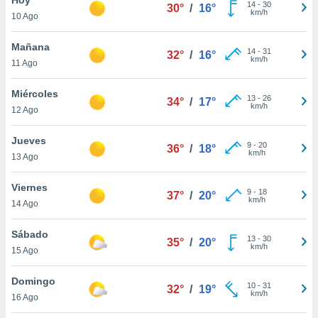
14
-
30
30°
/
16°
km/h
10 Ago
do en
 mismo.
sultar más
Mañana
14
-
31
32°
/
16°
 en nuestra
km/h
11 Ago
 Cookies
y
ualquier
Miércoles
13
-
26
34°
/
17°
km/h
12 Ago
ento
 botón
ación de
Jueves
9
-
20
36°
/
18°
kies
km/h
13 Ago
 disponible
e nuestra
Viernes
9
-
18
.
37°
/
20°
km/h
14 Ago
IVAMENTE,
Sábado
13
-
30
35°
/
20°
km/h
15 Ago
as
 a cookies
Domingo
10
-
31
32°
/
19°
km/h
 no aceptar
16 Ago
ón de