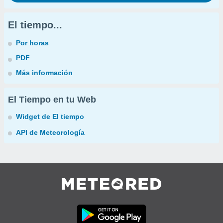
El tiempo...
Por horas
PDF
Más información
El Tiempo en tu Web
Widget de El tiempo
API de Meteorología