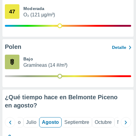
 seleccionar
o.
Moderada
47
O₃ (121 µg/m³)
calización
precisa e
ión mediante
, publicidad
Polen
Detalle
dos,
 publicidad
Bajo
,
Gramíneas (14 #/m³)
ón de
 desarrollo
s.
tros 1199
ios
¿Qué tiempo hace en Belmonte Piceno
en
agosto
?
yo
Junio
Julio
Agosto
Septiembre
Octubre
Noviemb