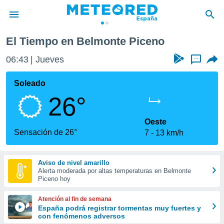
El Tiempo en Belmonte Piceno
privacidad
06:43
Jueves
...
o de
tiempo.com)
borado por
Soleado
es para
26°
ue la
 que se
e calidad.
Oeste
eder a este
Sensación de 26°
7
13 km/h
ediante las
opciones:
Aviso de nivel amarillo
ookies y
Alerta moderada por altas temperaturas en Belmonte
e forma
Piceno hoy
d digital
Atención al fin de semana
ada, basada
España podrá registrar tormentas muy fuertes y
con fenómenos adversos
mación