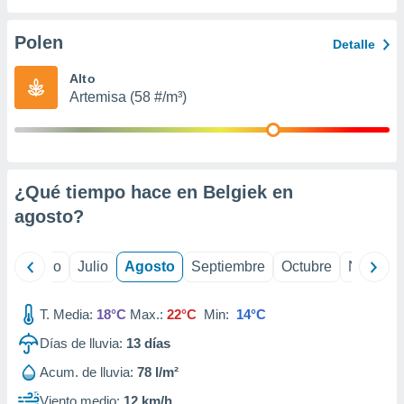
 seleccionar
o.
Polen
Detalle
calización
precisa e
Alto
ión mediante
Artemisa (58 #/m³)
, publicidad
dos,
 publicidad
,
¿Qué tiempo hace en Belgiek en
ón de
agosto
?
 desarrollo
s.
tros 1199
yo
Junio
Julio
Agosto
Septiembre
Octubre
Noviemb
ios
T. Media:
18°C
Max.:
22°C
Min:
14°C
Días de lluvia:
13
días
Acum. de lluvia:
78 l/m²
Viento medio:
12 km/h