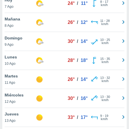
8
-
17
24°
/
11°
km/h
7 Ago
do en
 mismo.
sultar más
Mañana
11
-
28
26°
/
12°
 en nuestra
km/h
8 Ago
 Cookies
y
ualquier
Domingo
10
-
25
30°
/
14°
km/h
9 Ago
ento
 botón
ación de
Lunes
15
-
35
28°
/
18°
kies
km/h
10 Ago
 disponible
e nuestra
Martes
13
-
32
.
26°
/
14°
km/h
11 Ago
IVAMENTE,
Miércoles
13
-
30
30°
/
16°
km/h
12 Ago
as
 a cookies
Jueves
9
-
19
33°
/
17°
km/h
 no aceptar
13 Ago
ón de