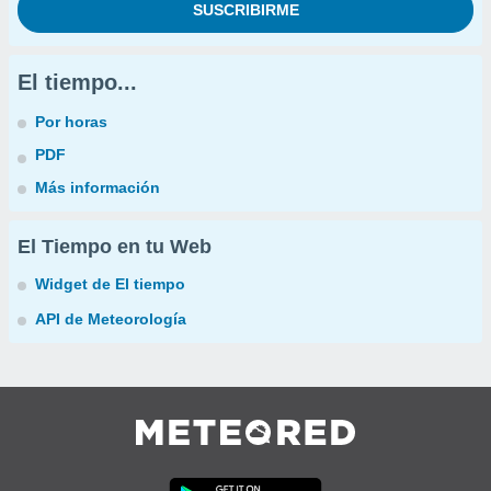
El tiempo...
Por horas
PDF
Más información
El Tiempo en tu Web
Widget de El tiempo
API de Meteorología