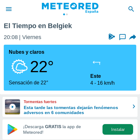
elgiek
El Tiempo en Belgiek
privacidad
20:08
Viernes
...
o de
tiempo.com)
borado por
Nubes y claros
es para
22°
ue la
 que se
e calidad.
Este
eder a este
Sensación de 22°
4
16 km/h
ediante las
opciones:
Tormentas fuertes
ookies y
Esta tarde las tormentas dejarán fenómenos
e forma
adversos en 6 comunidades
d digital
¡Descarga
GRATIS
la app de
Instalar
ada, basada
Meteored!
mación