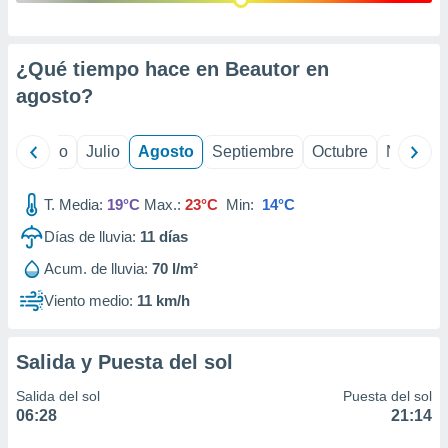
 seleccionar
o.
calización
¿Qué tiempo hace en Beautor en
precisa e
ión mediante
agosto
?
, publicidad
yo
Junio
Julio
Agosto
Septiembre
Octubre
Noviemb
dos,
 publicidad
,
T. Media:
19°C
Max.:
23°C
Min:
14°C
ón de
Días de lluvia:
11
días
 desarrollo
s.
Acum. de lluvia:
70 l/m²
tros 1199
Viento medio:
11 km/h
ios
Salida y Puesta del sol
Salida del sol
Puesta del sol
06:28
21:14