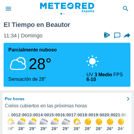
El Tiempo en Beautor
privacidad
11:34
Domingo
...
o de
tiempo.com)
borado por
Parcialmente nuboso
es para
28°
ue la
 que se
e calidad.
UV
3 Medio
FPS
eder a este
Sensación de 28°
6-10
ediante las
opciones:
Por horas
ookies y
e forma
Cielos cubiertos en las próximas horas
:00
11:00
12:00
13:00
14:00
15:00
16:00
17:00
18:00
19:00
20:00
21:00
22:
d digital
ada, basada
1°
24°
28°
29°
29°
28°
29°
28°
28°
28°
26°
24°
23
mación