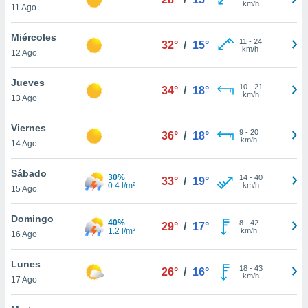
km/h
11 Ago
do en
 mismo.
Miércoles
11
-
24
sultar más
32°
/
15°
km/h
12 Ago
 en nuestra
 Cookies
y
Jueves
ualquier
10
-
21
34°
/
18°
km/h
13 Ago
ento
 botón
Viernes
9
-
20
36°
/
18°
ación de
km/h
14 Ago
kies
 disponible
Sábado
e nuestra
30%
14
-
40
33°
/
19°
0.4 l/m²
km/h
.
15 Ago
IVAMENTE,
Domingo
40%
8
-
42
29°
/
17°
1.2 l/m²
km/h
16 Ago
as
Lunes
 a cookies
18
-
43
26°
/
16°
km/h
17 Ago
 no aceptar
ón de