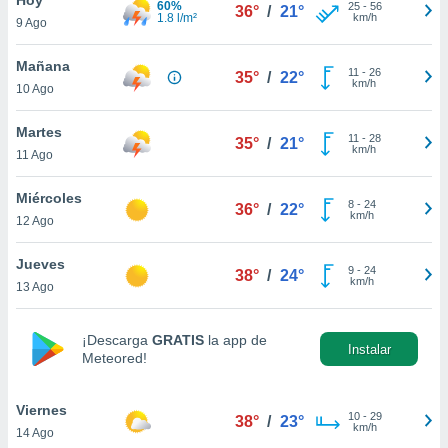
60%
25
-
56
36°
/
21°
1.8 l/m²
km/h
9 Ago
do en
 mismo.
sultar más
Mañana
11
-
26
35°
/
22°
 en nuestra
km/h
10 Ago
 Cookies
y
ualquier
Martes
11
-
28
35°
/
21°
km/h
11 Ago
ento
 botón
ación de
Miércoles
8
-
24
36°
/
22°
kies
km/h
12 Ago
 disponible
e nuestra
Jueves
9
-
24
.
38°
/
24°
km/h
13 Ago
IVAMENTE,
¡Descarga
GRATIS
la app de
Instalar
Meteored!
as
 a cookies
Viernes
 no aceptar
10
-
29
38°
/
23°
km/h
14 Ago
ón de