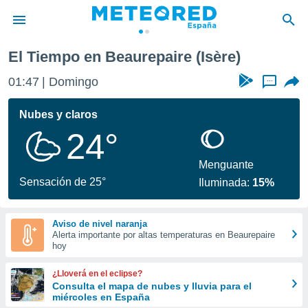
re
El Tiempo en Beaurepaire (Isère)
privacidad
01:47
Domingo
...
o de
tiempo.com)
borado por
Nubes y claros
es para
24°
ue la
 que se
e calidad.
Menguante
eder a este
Sensación de 25°
Iluminada:
15%
ediante las
opciones:
Aviso de nivel naranja
ookies y
Alerta importante por altas temperaturas en Beaurepaire
e forma
hoy
d digital
¿Lloverá en el eclipse?
ada, basada
Consulta el mapa de nubes y lluvia para el
miércoles en España
mación