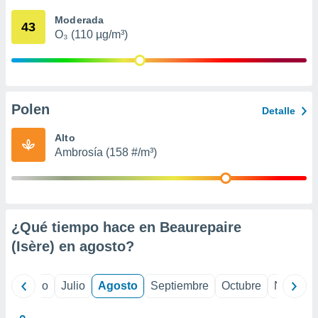
 seleccionar
o.
Moderada
43
O₃ (110 µg/m³)
calización
precisa e
ión mediante
, publicidad
Polen
Detalle
dos,
 publicidad
Alto
,
Ambrosía (158 #/m³)
ón de
 desarrollo
s.
tros 1199
ios
¿Qué tiempo hace en Beaurepaire
(Isère) en
agosto
?
yo
Junio
Julio
Agosto
Septiembre
Octubre
Noviemb