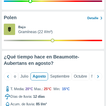
 seleccionar
o.
calización
precisa e
Polen
Detalle
ión mediante
Bajo
, publicidad
Gramíneas (22 #/m³)
dos,
 publicidad
,
ón de
¿Qué tiempo hace en Beaumotte-
 desarrollo
s.
Aubertans en
agosto
?
tros 1199
ios
yo
Junio
Julio
Agosto
Septiembre
Octubre
Noviemb
T. Media:
20°C
Max.:
25°C
Min:
15°C
Días de lluvia:
12
días
Acum. de lluvia:
85 l/m²