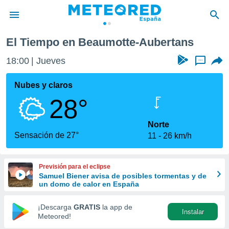
aumotte-Aubertans
El Tiempo en Beaumotte-Aubertans
privacidad
18:00
Jueves
...
o de
tiempo.com)
borado por
Nubes y claros
es para
28°
ue la
 que se
e calidad.
Norte
eder a este
Sensación de 27°
11
26 km/h
ediante las
opciones:
Previsión para el eclipse
ookies y
Samuel Biener avisa de posibles tormentas y de
e forma
un domo de calor en España
d digital
¡Descarga
GRATIS
la app de
Instalar
ada, basada
Meteored!
mación