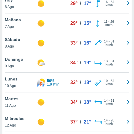
16
-
34
29°
/
17°
km/h
6 Ago
do en
 mismo.
sultar más
Mañana
11
-
26
29°
/
15°
 en nuestra
km/h
7 Ago
 Cookies
y
ualquier
Sábado
14
-
31
33°
/
16°
km/h
8 Ago
ento
 botón
ación de
Domingo
13
-
31
34°
/
19°
kies
km/h
9 Ago
 disponible
e nuestra
Lunes
50%
10
-
54
.
32°
/
18°
1.9 l/m²
km/h
10 Ago
IVAMENTE,
Martes
14
-
31
34°
/
18°
km/h
11 Ago
as
 a cookies
Miércoles
14
-
28
37°
/
21°
km/h
 no aceptar
12 Ago
ón de