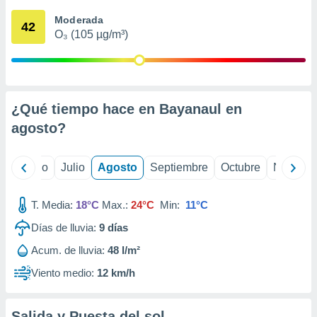
 seleccionar
o.
Moderada
42
O₃ (105 µg/m³)
calización
precisa e
ión mediante
, publicidad
¿Qué tiempo hace en Bayanaul en
dos,
agosto
?
 publicidad
,
ón de
yo
Junio
Julio
Agosto
Septiembre
Octubre
Noviemb
 desarrollo
s.
T. Media:
18°C
Max.:
24°C
Min:
11°C
tros 1199
ios
Días de lluvia:
9
días
Acum. de lluvia:
48 l/m²
Viento medio:
12 km/h
Salida y Puesta del sol