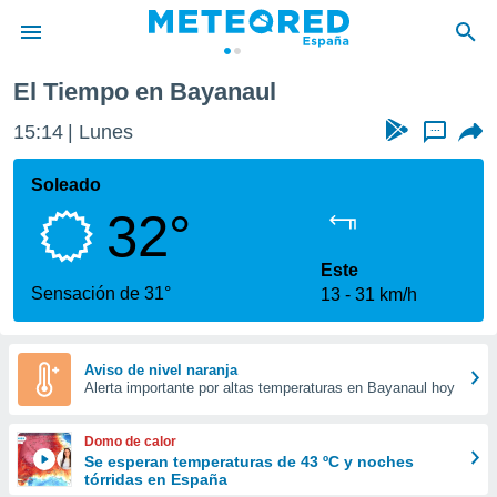
El Tiempo en Bayanaul
privacidad
15:14
Lunes
...
o de
tiempo.com)
borado por
Soleado
es para
32°
ue la
 que se
e calidad.
Este
eder a este
Sensación de 31°
13
31 km/h
ediante las
opciones:
ookies y
Aviso de nivel naranja
Alerta importante por altas temperaturas en Bayanaul hoy
e forma
d digital
Domo de calor
ada, basada
Se esperan temperaturas de 43 ºC y noches
tórridas en España
mación