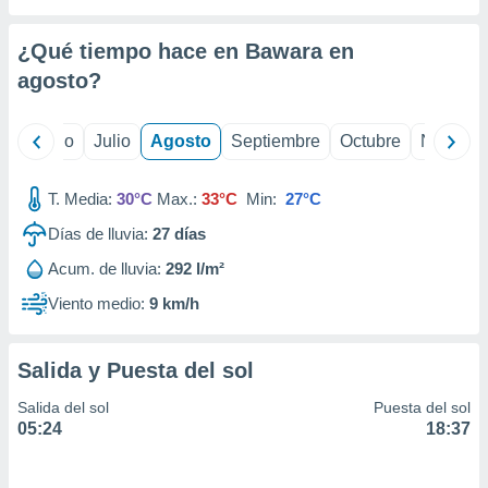
 seleccionar
o.
¿Qué tiempo hace en Bawara en
calización
precisa e
agosto
?
ión mediante
, publicidad
yo
Junio
Julio
Agosto
Septiembre
Octubre
Noviemb
dos,
T. Media:
30°C
Max.:
33°C
Min:
27°C
 publicidad
,
Días de lluvia:
27
días
ón de
 desarrollo
Acum. de lluvia:
292 l/m²
s.
Viento medio:
9 km/h
tros 1199
ios
Salida y Puesta del sol
Salida del sol
Puesta del sol
05:24
18:37