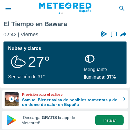
El Tiempo en Bawara
privacidad
02:42
Viernes
...
o de
tiempo.com)
borado por
Nubes y claros
es para
27°
ue la
 que se
e calidad.
Menguante
eder a este
Sensación de 31°
Iluminada:
37%
ediante las
opciones:
Previsión para el eclipse
ookies y
Samuel Biener avisa de posibles tormentas y de
e forma
un domo de calor en España
d digital
¡Descarga
GRATIS
la app de
Instalar
ada, basada
Meteored!
mación