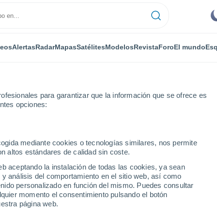
deos
Alertas
Radar
Mapas
Satélites
Modelos
Revista
Foro
El mundo
Esq
ofesionales para garantizar que la información que se ofrece es
entes opciones:
ecogida mediante cookies o tecnologías similares, nos permite
on altos estándares de calidad sin coste.
eb aceptando la instalación de todas las cookies, ya sean
 y análisis del comportamiento en el sitio web, así como
...
ntenido personalizado en función del mismo. Puedes consultar
alquier momento el consentimiento pulsando el botón
Por horas
uestra página web.
Cielos despejados en las
próximas horas