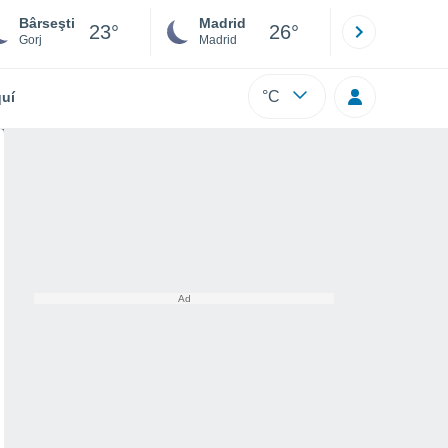
Bârseşti
Madrid
Barcelona
23°
26°
Gorj
Madrid
Barcelona
°C
uí