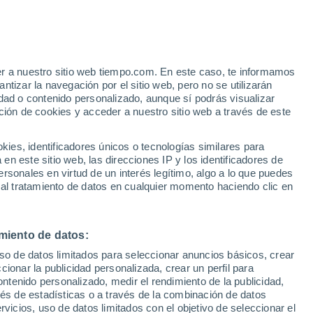
Aviso de nivel amarillo
Alerta moderada por lluvia en
Bârseşti hoy
e
er a nuestro sitio web tiempo.com. En este caso, te informamos
:
47%
tizar la navegación por el sitio web, pero no se utilizarán
dad o contenido personalizado, aunque sí podrás visualizar
ción de cookies y acceder a nuestro sitio web a través de este
s y
es, identificadores únicos o tecnologías similares para
n este sitio web, las direcciones IP y los identificadores de
rsonales en virtud de un interés legítimo, algo a lo que puedes
 temperatura
Radar de lluvia
Satélites
Modelos
 al tratamiento de datos en cualquier momento haciendo clic en
miento de datos:
omingo
Lunes
Martes
Miércoles
uso de datos limitados para seleccionar anuncios básicos, crear
9 Ago
10 Ago
11 Ago
12 Ago
ccionar la publicidad personalizada, crear un perfil para
ontenido personalizado, medir el rendimiento de la publicidad,
vés de estadísticas o a través de la combinación de datos
rvicios, uso de datos limitados con el objetivo de seleccionar el
80%
80%