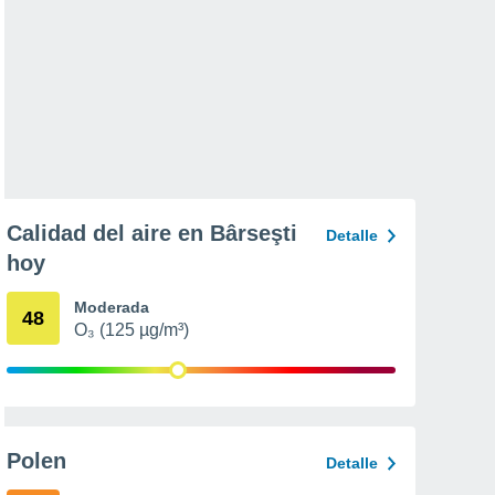
Calidad del aire en Bârseşti
Detalle
hoy
Moderada
48
O₃ (125 µg/m³)
Polen
Detalle