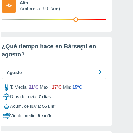
Alto
Ambrosía (99 #/m³)
¿Qué tiempo hace en Bârseşti en
agosto
?
Agosto
T. Media:
21°C
Max.:
27°C
Min:
15°C
Días de lluvia:
7
días
Acum. de lluvia:
55 l/m²
Viento medio:
5 km/h