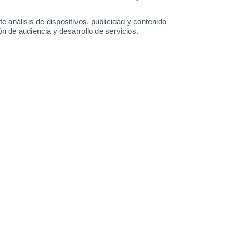
3.3 l/m²
3.7 l/m²
29°
/
20°
29°
/
19°
31°
/
19°
33°
/
19°
e análisis de dispositivos, publicidad y contenido
n de audiencia y desarrollo de servicios.
-
17
km/h
8
-
18
km/h
7
-
23
km/h
4
-
16
km/h
to
o
Noreste
0 Bajo
3
-
7 km/h
FPS:
no
Noreste
0 Bajo
2
-
5 km/h
FPS:
no
Noreste
1 Bajo
1
-
5 km/h
FPS:
no
Sur
5 Medio
5
-
15 km/h
FPS:
6-10