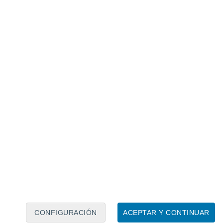
Calendario lunar
Lun
Mar
Mié
Jue
Vie
Sáb
Dom
6
7
8
9
10
11
12
13
14
15
16
17
18
19
CONFIGURACIÓN
ACEPTAR Y CONTINUAR