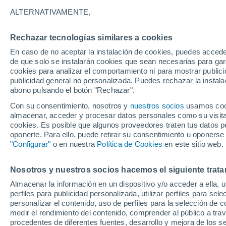
23°
ALTERNATIVAMENTE,
Rechazar tecnologías similares a cookies
Menguant
En caso de no aceptar la instalación de cookies, puedes acced
Iluminada
Sensación de 25°
de que solo se instalarán cookies que sean necesarias para garan
cookies para analizar el comportamiento ni para mostrar publici
publicidad general no personalizada. Puedes rechazar la instala
abono pulsando el botón "Rechazar".
Atención al fin de semana
España podrá registrar tormentas muy fuerte
Con su consentimiento, nosotros y
nuestros socios
usamos cooki
con fenómenos adversos
almacenar, acceder y procesar datos personales como su visita e
cookies. Es posible que algunos proveedores traten tus datos pe
El Tiempo 1 - 7 días
Por horas
Actualidad
Mapa de
oponerte. Para ello, puede retirar su consentimiento u oponerse
"Configurar"
o en nuestra
Política de Cookies
en este sitio web.
Nosotros y nuestros socios hacemos el siguiente trata
Mañana
Sábado
D
Hoy
Almacenar la información en un dispositivo y/o acceder a ella, 
7 Ago
8 Ago
6 Ago
perfiles para publicidad personalizada, utilizar perfiles para sele
personalizar el contenido, uso de perfiles para la selección de c
medir el rendimiento del contenido, comprender al público a tra
procedentes de diferentes fuentes, desarrollo y mejora de los se
80%
70%
70%