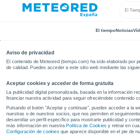
El tiempo
Noticias
Ví
Aviso de privacidad
El contenido de Meteored (tiempo.com) ha sido elaborado por pr
de calidad. Puedes acceder a este sitio web mediante las sigui
Aceptar cookies y acceder de forma gratuita
Inicio
Rumanía
Gorj
Bârseşti
La publicidad digital personalizada, basada en la información r
financiar nuestra actividad para seguir ofreciéndote contenido c
El Tiempo en Bârseşti
Pulsando el botón "Aceptar y continuar", puedes acceder a la w
nuestras o de nuestros socios, que nos permiten el seguimiento
04:51
Jueves
desarrollar un perfil específico para mostrarte publicidad y co
más información en nuestra
Política de Cookies
y retirar en cu
Configuración de cookies
que aparece disponible en el pie de n
Cielo despejado