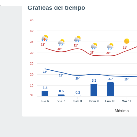
Gráficas del tiempo
45
40
35
32°
32°
31°
30°
30
29°
29°
25
23°
20
21°
20°
3.7
19°
3.3
15
1.4
0.5
0.2
°C
Jue
6
Vie
7
Sáb
8
Dom
9
Lun
10
Mar
11
Máxima