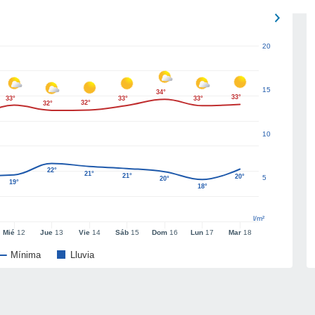
20
15
34°
33°
33°
33°
33°
32°
32°
10
22°
21°
21°
20°
5
20°
19°
18°
l/m²
Mié
12
Jue
13
Vie
14
Sáb
15
Dom
16
Lun
17
Mar
18
Mínima
Lluvia