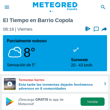
El Tiempo en Barrio Copola
privacidad
08:16
Viernes
...
o de
tiempo.com)
borado por
Parcialmente nuboso
es para
8°
ue la
 que se
e calidad.
Suroeste
eder a este
Sensación de 5°
20
43 km/h
ediante las
opciones:
Tormentas fuertes
ookies y
Esta tarde las tormentas dejarán fenómenos
e forma
adversos en 6 comunidades
d digital
¡Descarga
GRATIS
la app de
Instalar
ada, basada
Meteored!
mación