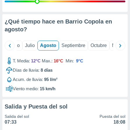
 seleccionar
o.
calización
precisa e
¿Qué tiempo hace en Barrio Copola en
ión mediante
agosto
?
, publicidad
yo
Junio
Julio
Agosto
Septiembre
Octubre
Noviemb
dos,
 publicidad
,
T. Media:
12°C
Max.:
16°C
Min:
9°C
ón de
Días de lluvia:
8
días
 desarrollo
s.
Acum. de lluvia:
95 l/m²
tros 1199
Viento medio:
15 km/h
ios
Salida y Puesta del sol
Salida del sol
Puesta del sol
07:33
18:08