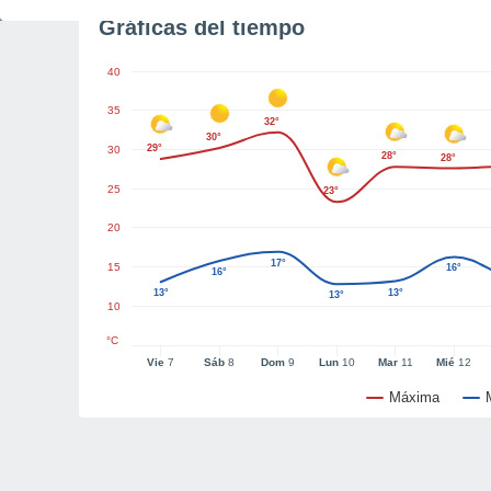
Gráficas del tiempo
40
35
32°
30°
29°
30
28°
28°
25
23°
20
17°
15
16°
16°
13°
13°
13°
10
°C
Vie
7
Sáb
8
Dom
9
Lun
10
Mar
11
Mié
12
Máxima