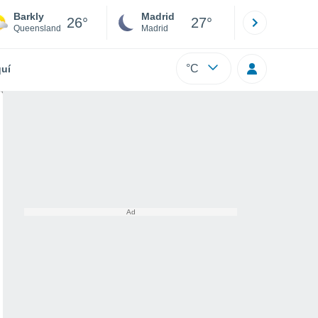
Barkly
Madrid
Barcelona
26°
27°
Queensland
Madrid
Barcelona
°C
uí