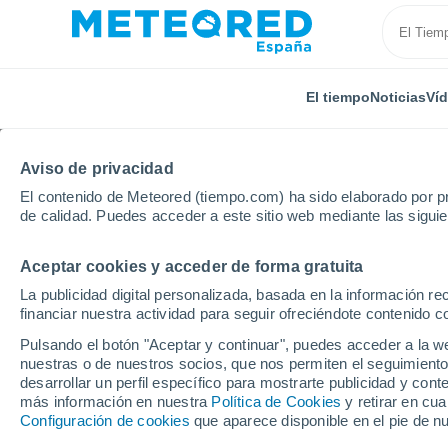
El tiempo
Noticias
Ví
Aviso de privacidad
El contenido de Meteored (tiempo.com) ha sido elaborado por pr
de calidad. Puedes acceder a este sitio web mediante las sigui
Aceptar cookies y acceder de forma gratuita
Inicio
Australia
Queensland
Barkly
La publicidad digital personalizada, basada en la información r
financiar nuestra actividad para seguir ofreciéndote contenido c
El Tiempo en Barkly - 
Pulsando el botón "Aceptar y continuar", puedes acceder a la w
nuestras o de nuestros socios, que nos permiten el seguimiento
11:08
Viernes
desarrollar un perfil específico para mostrarte publicidad y co
más información en nuestra
Política de Cookies
y retirar en cu
Configuración de cookies
que aparece disponible en el pie de n
Nubes y claros