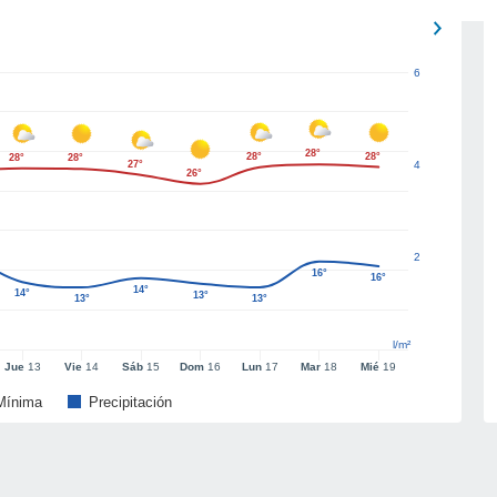
6
28°
28°
28°
28°
28°
27°
4
26°
2
16°
16°
14°
14°
13°
13°
13°
l/m²
Jue
13
Vie
14
Sáb
15
Dom
16
Lun
17
Mar
18
Mié
19
Mínima
Precipitación