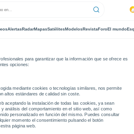
deos
Alertas
Radar
Mapas
Satélites
Modelos
Revista
Foro
El mundo
Esq
ofesionales para garantizar que la información que se ofrece es
entes opciones:
ecogida mediante cookies o tecnologías similares, nos permite
on altos estándares de calidad sin coste.
QLD
eb aceptando la instalación de todas las cookies, ya sean
 y análisis del comportamiento en el sitio web, así como
...
ntenido personalizado en función del mismo. Puedes consultar
alquier momento el consentimiento pulsando el botón
Por horas
uestra página web.
Intervalos nubosos en las
próximas horas