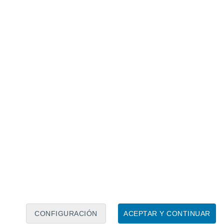
Calendario lunar
Lun
Mar
Mié
Jue
Vie
Sáb
Dom
7
8
9
10
11
12
13
14
15
16
17
18
19
20
CONFIGURACIÓN
ACEPTAR Y CONTINUAR