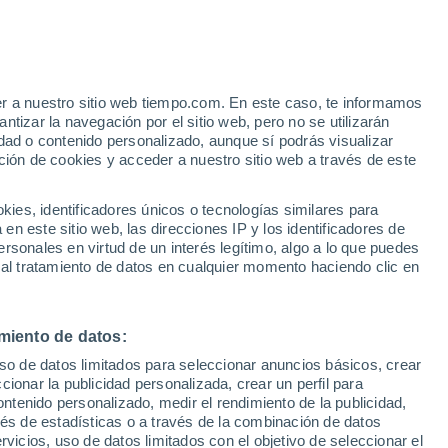
er a nuestro sitio web tiempo.com. En este caso, te informamos
/h
tizar la navegación por el sitio web, pero no se utilizarán
dad o contenido personalizado, aunque sí podrás visualizar
ción de cookies y acceder a nuestro sitio web a través de este
 de
es, identificadores únicos o tecnologías similares para
n este sitio web, las direcciones IP y los identificadores de
rsonales en virtud de un interés legítimo, algo a lo que puedes
e nubosidad
Radar de lluvia
Satélites
Modelos
 al tratamiento de datos en cualquier momento haciendo clic en
miento de datos:
Lunes
Martes
Miércoles
Jueves
uso de datos limitados para seleccionar anuncios básicos, crear
10 Ago
11 Ago
12 Ago
13 Ago
ccionar la publicidad personalizada, crear un perfil para
ontenido personalizado, medir el rendimiento de la publicidad,
vés de estadísticas o a través de la combinación de datos
rvicios, uso de datos limitados con el objetivo de seleccionar el