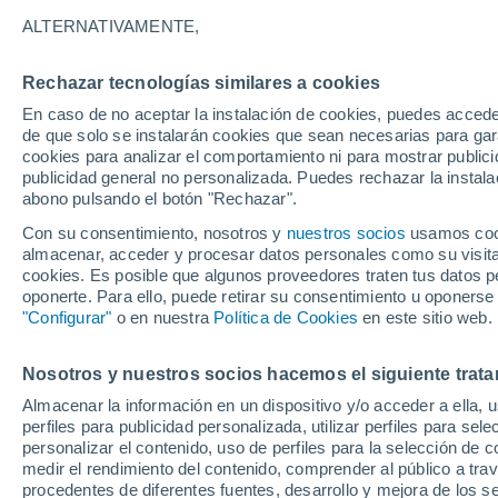
23°
ALTERNATIVAMENTE,
Rechazar tecnologías similares a cookies
Sureste
En caso de no aceptar la instalación de cookies, puedes acced
Sensación de 25°
11
-
22 km
de que solo se instalarán cookies que sean necesarias para garan
cookies para analizar el comportamiento ni para mostrar publici
publicidad general no personalizada. Puedes rechazar la instala
abono pulsando el botón "Rechazar".
Previsión para el eclipse
Samuel Biener avisa de posibles tormentas y
Con su consentimiento, nosotros y
nuestros socios
usamos cooki
un domo de calor en España
almacenar, acceder y procesar datos personales como su visita e
cookies. Es posible que algunos proveedores traten tus datos pe
El Tiempo 1 - 7 días
Por horas
Actualidad
Mapa d
oponerte. Para ello, puede retirar su consentimiento u oponerse
"Configurar"
o en nuestra
Política de Cookies
en este sitio web.
Nosotros y nuestros socios hacemos el siguiente trata
Mañana
Domingo
Hoy
Almacenar la información en un dispositivo y/o acceder a ella, 
8 Ago
9 Ago
7 Ago
perfiles para publicidad personalizada, utilizar perfiles para sele
personalizar el contenido, uso de perfiles para la selección de c
medir el rendimiento del contenido, comprender al público a tra
procedentes de diferentes fuentes, desarrollo y mejora de los se