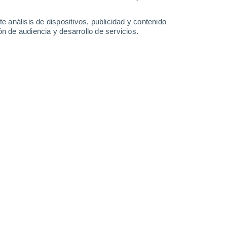
23°
/
13°
28°
/
13°
28°
/
16°
28°
/
14°
e análisis de dispositivos, publicidad y contenido
n de audiencia y desarrollo de servicios.
-
47
km/h
16
-
24
km/h
28
-
47
km/h
25
-
41
km/h
agosto
Sureste
5 Medio
11
-
22 km/h
FPS:
6-10
Este
6 Alto
13
-
25 km/h
FPS:
15-25
Este
7 Alto
12
-
26 km/h
FPS:
15-25
Este
6 Alto
10
-
25 km/h
FPS:
15-25