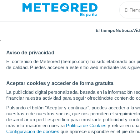
El tiempo
Noticias
Ví
Aviso de privacidad
El contenido de Meteored (tiempo.com) ha sido elaborado por pr
de calidad. Puedes acceder a este sitio web mediante las sigui
Aceptar cookies y acceder de forma gratuita
Inicio
Francia
Alta Francia
Aisne
Barenton-
La publicidad digital personalizada, basada en la información r
financiar nuestra actividad para seguir ofreciéndote contenido c
El Tiempo en Barenton-
Pulsando el botón "Aceptar y continuar", puedes acceder a la w
nuestras o de nuestros socios, que nos permiten el seguimiento
21:35
Jueves
desarrollar un perfil específico para mostrarte publicidad y co
más información en nuestra
Política de Cookies
y retirar en cu
Configuración de cookies
que aparece disponible en el pie de n
Soleado