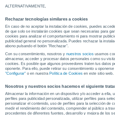
17°
ALTERNATIVAMENTE,
Rechazar tecnologías similares a cookies
Noroeste
En caso de no aceptar la instalación de cookies, puedes acced
Sensación de 17°
11
-
19 km
de que solo se instalarán cookies que sean necesarias para garan
cookies para analizar el comportamiento ni para mostrar publici
publicidad general no personalizada. Puedes rechazar la instala
abono pulsando el botón "Rechazar".
Previsión para el eclipse
Samuel Biener avisa de posibles tormentas y
Con su consentimiento, nosotros y
nuestros socios
usamos cooki
un domo de calor en España
almacenar, acceder y procesar datos personales como su visita e
cookies. Es posible que algunos proveedores traten tus datos pe
El Tiempo 1 - 7 días
Por horas
Actualidad
Mapa d
oponerte. Para ello, puede retirar su consentimiento u oponerse
"Configurar"
o en nuestra
Política de Cookies
en este sitio web.
Nosotros y nuestros socios hacemos el siguiente trata
Mañana
Sábado
D
Hoy
Almacenar la información en un dispositivo y/o acceder a ella, 
7 Ago
8 Ago
6 Ago
perfiles para publicidad personalizada, utilizar perfiles para sele
personalizar el contenido, uso de perfiles para la selección de c
medir el rendimiento del contenido, comprender al público a tra
procedentes de diferentes fuentes, desarrollo y mejora de los se