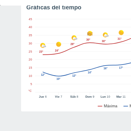
Gráficas del tiempo
45
40
35
31°
30°
30°
30
28°
24°
25
23°
20
15
17°
16°
14°
12°
10
12°
10°
5
°C
Jue
6
Vie
7
Sáb
8
Dom
9
Lun
10
Mar
11
Máxima