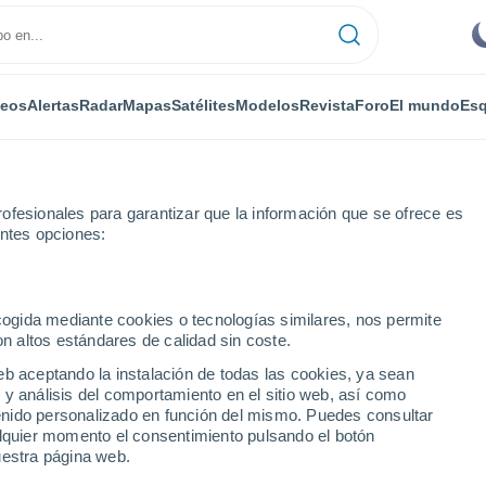
deos
Alertas
Radar
Mapas
Satélites
Modelos
Revista
Foro
El mundo
Esq
ofesionales para garantizar que la información que se ofrece es
entes opciones:
sur-Serre
ecogida mediante cookies o tecnologías similares, nos permite
on altos estándares de calidad sin coste.
sur-Serre
eb aceptando la instalación de todas las cookies, ya sean
 y análisis del comportamiento en el sitio web, así como
...
ntenido personalizado en función del mismo. Puedes consultar
alquier momento el consentimiento pulsando el botón
Por horas
uestra página web.
Intervalos nubosos en las
próximas horas