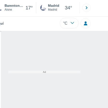
Barenton-sur-Serre
Madrid
Barcelona
17°
34°
Aisne
Madrid
Barcelona
°C
uí