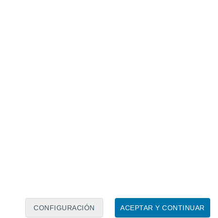
Calendario lunar
Lun
Mar
Mié
Jue
Vie
Sáb
Dom
6
7
8
9
10
11
12
13
14
15
16
17
18
19
CONFIGURACIÓN
ACEPTAR Y CONTINUAR