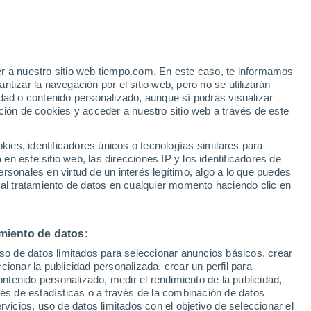
er a nuestro sitio web tiempo.com. En este caso, te informamos
/h
tizar la navegación por el sitio web, pero no se utilizarán
dad o contenido personalizado, aunque sí podrás visualizar
ción de cookies y acceder a nuestro sitio web a través de este
 de
es, identificadores únicos o tecnologías similares para
n este sitio web, las direcciones IP y los identificadores de
rsonales en virtud de un interés legítimo, algo a lo que puedes
e nubosidad
Radar de lluvia
Satélites
Modelos
 al tratamiento de datos en cualquier momento haciendo clic en
miento de datos:
omingo
Lunes
Martes
Miércoles
uso de datos limitados para seleccionar anuncios básicos, crear
9 Ago
10 Ago
11 Ago
12 Ago
ccionar la publicidad personalizada, crear un perfil para
ontenido personalizado, medir el rendimiento de la publicidad,
vés de estadísticas o a través de la combinación de datos
rvicios, uso de datos limitados con el objetivo de seleccionar el