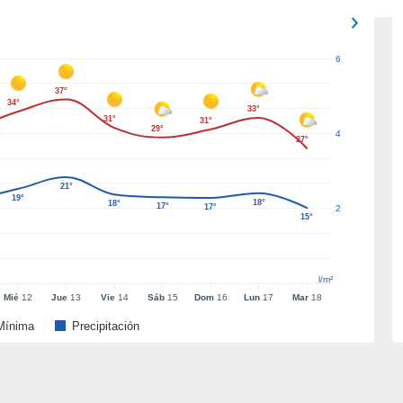
6
37°
34°
33°
31°
31°
29°
4
27°
21°
19°
18°
18°
17°
17°
2
15°
l/m²
Mié
12
Jue
13
Vie
14
Sáb
15
Dom
16
Lun
17
Mar
18
Mínima
Precipitación