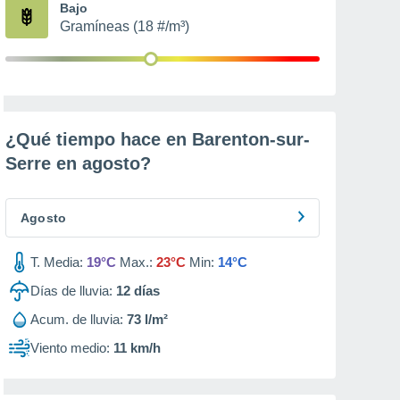
Bajo
Gramíneas (18 #/m³)
¿Qué tiempo hace en Barenton-sur-
Serre en
agosto
?
Agosto
T. Media:
19°C
Max.:
23°C
Min:
14°C
Días de lluvia:
12
días
Acum. de lluvia:
73 l/m²
Viento medio:
11 km/h