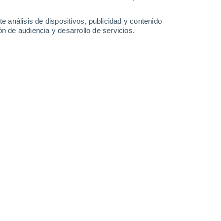
30°
/
14°
30°
/
16°
31°
/
17°
34°
/
19°
e análisis de dispositivos, publicidad y contenido
n de audiencia y desarrollo de servicios.
-
20
km/h
13
-
29
km/h
14
-
28
km/h
13
-
28
km/h
, 6 de agosto
Noroeste
3 Medio
15
-
32 km/h
FPS:
6-10
Noroeste
2 Bajo
13
-
31 km/h
FPS:
no
Noroeste
1 Bajo
14
-
29 km/h
FPS:
no
Noroeste
0 Bajo
9
-
27 km/h
FPS:
no