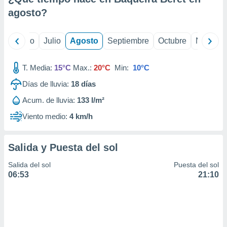
agosto
?
yo
Junio
Julio
Agosto
Septiembre
Octubre
Noviemb
T. Media:
15°C
Max.:
20°C
Min:
10°C
Días de lluvia:
18
días
Acum. de lluvia:
133 l/m²
Viento medio:
4 km/h
Salida y Puesta del sol
Salida del sol
Puesta del sol
06:53
21:10