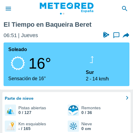
El Tiempo en Baqueira Beret
privacidad
06:51
Jueves
...
o de
tiempo.com)
borado por
Soleado
es para
16°
ue la
 que se
e calidad.
Sur
eder a este
Sensación de 16°
2
14 km/h
ediante las
opciones:
Parte de nieve
ookies y
e forma
Pistas abiertas
Remontes
0 / 127
0 / 36
d digital
ada, basada
Km esquiables
Nieve
- / 165
0 cm
mación