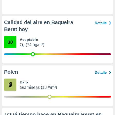
 seleccionar
o.
calización
precisa e
Calidad del aire en Baqueira
Detalle
ión mediante
Beret hoy
, publicidad
Aceptable
30
dos,
O₃ (74 µg/m³)
 publicidad
,
ón de
 desarrollo
s.
Polen
Detalle
tros 1199
ios
Bajo
Gramíneas (13 #/m³)
¿Qué tiempo hace en Baqueira Beret en