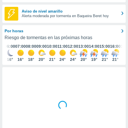
ediante
ecnologías
Aviso de nivel amarillo
nos permite
Alerta moderada por tormenta en Baqueira Beret hoy
estra
ara seguir
e contenido
Por horas
stándares
ACEPTAR
Riesgo de tormentas en las próximas horas
sin coste.
Y
:00
06:00
07:00
08:00
09:00
10:00
11:00
12:00
13:00
14:00
15:00
16:00
17:
CONTINUAR
 botón
continuar",
der a la
6°
16°
16°
18°
20°
21°
24°
24°
20°
19°
21°
21°
20
CONFIGURACIÓN
ndo la
 de todas
, ya sean
de nuestros
 nos
 y análisis
tamiento en
b, así como
un perfil
para
ublicidad y