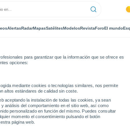
deos
Alertas
Radar
Mapas
Satélites
Modelos
Revista
Foro
El mundo
Esq
ofesionales para garantizar que la información que se ofrece es
entes opciones:
ecogida mediante cookies o tecnologías similares, nos permite
on altos estándares de calidad sin coste.
- BA
eb aceptando la instalación de todas las cookies, ya sean
 y análisis del comportamiento en el sitio web, así como
...
ntenido personalizado en función del mismo. Puedes consultar
alquier momento el consentimiento pulsando el botón
Por horas
uestra página web.
Cielos despejados en las
próximas horas