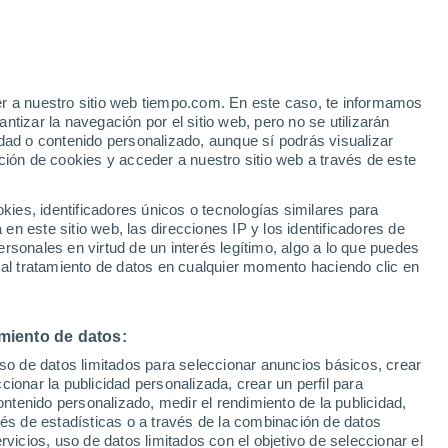
Aviso de nivel amarillo
Alerta moderada por otros en
Baluarte hoy
er a nuestro sitio web tiempo.com. En este caso, te informamos
h
tizar la navegación por el sitio web, pero no se utilizarán
dad o contenido personalizado, aunque sí podrás visualizar
ción de cookies y acceder a nuestro sitio web a través de este
es, identificadores únicos o tecnologías similares para
n este sitio web, las direcciones IP y los identificadores de
rsonales en virtud de un interés legítimo, algo a lo que puedes
 temperatura
Radar de lluvia
Satélites
Modelos
 al tratamiento de datos en cualquier momento haciendo clic en
miento de datos:
Lunes
Martes
Miércoles
Jueves
uso de datos limitados para seleccionar anuncios básicos, crear
10 Ago
11 Ago
12 Ago
13 Ago
ccionar la publicidad personalizada, crear un perfil para
ontenido personalizado, medir el rendimiento de la publicidad,
vés de estadísticas o a través de la combinación de datos
rvicios, uso de datos limitados con el objetivo de seleccionar el