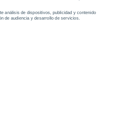
36°
/
22°
34°
/
21°
33°
/
20°
34°
/
20°
e análisis de dispositivos, publicidad y contenido
n de audiencia y desarrollo de servicios.
-
36
km/h
23
-
44
km/h
20
-
45
km/h
18
-
43
km/h
 agosto
Este
0 Bajo
2°
9
-
21 km/h
FPS:
no
Este
0 Bajo
0°
7
-
19 km/h
FPS:
no
ado
Este
0 Bajo
9°
7
-
13 km/h
FPS:
no
ado
Sureste
0 Bajo
8°
9
-
16 km/h
FPS:
no