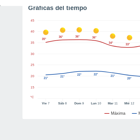
Gráficas del tiempo
45
40
36°
36°
36°
35°
35
34°
33°
30
25
22°
22°
20
21°
21°
21°
20°
15
°C
Vie
7
Sáb
8
Dom
9
Lun
10
Mar
11
Mié
12
Máxima