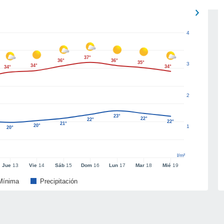
4
37°
36°
36°
35°
3
34°
34°
34°
2
23°
22°
22°
22°
21°
20°
1
20°
l/m²
Jue
13
Vie
14
Sáb
15
Dom
16
Lun
17
Mar
18
Mié
19
Mínima
Precipitación