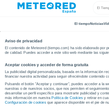
El tiempo
Noticias
Ví
Aviso de privacidad
El contenido de Meteored (tiempo.com) ha sido elaborado por pr
de calidad. Puedes acceder a este sitio web mediante las sigui
Aceptar cookies y acceder de forma gratuita
Inicio
Brasil
Estado de Bahia
Baluarte
La publicidad digital personalizada, basada en la información r
financiar nuestra actividad para seguir ofreciéndote contenido c
El Tiempo en Baluarte 
Pulsando el botón "Aceptar y continuar", puedes acceder a la w
nuestras o de nuestros socios, que nos permiten el seguimiento
17:17
Viernes
desarrollar un perfil específico para mostrarte publicidad y co
más información en nuestra
Política de Cookies
y retirar en cu
Configuración de cookies
que aparece disponible en el pie de n
Soleado