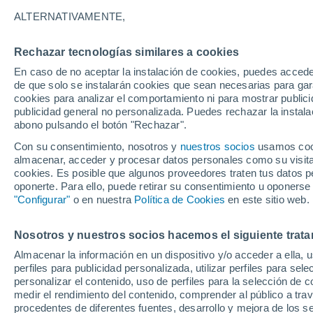
33°
ALTERNATIVAMENTE,
Rechazar tecnologías similares a cookies
Este
En caso de no aceptar la instalación de cookies, puedes acced
Sensación de 32°
9
-
21 km/
de que solo se instalarán cookies que sean necesarias para garan
cookies para analizar el comportamiento ni para mostrar publici
publicidad general no personalizada. Puedes rechazar la instala
abono pulsando el botón "Rechazar".
Tormentas fuertes
Esta tarde las tormentas dejarán fenómenos
Con su consentimiento, nosotros y
nuestros socios
usamos cooki
adversos en 6 comunidades
almacenar, acceder y procesar datos personales como su visita e
cookies. Es posible que algunos proveedores traten tus datos pe
El Tiempo 1 - 7 días
Por horas
Actualidad
Mapa de
oponerte. Para ello, puede retirar su consentimiento u oponerse
"Configurar"
o en nuestra
Política de Cookies
en este sitio web.
Nosotros y nuestros socios hacemos el siguiente trata
Mañana
Domingo
Hoy
Almacenar la información en un dispositivo y/o acceder a ella, 
8 Ago
9 Ago
7 Ago
perfiles para publicidad personalizada, utilizar perfiles para sele
personalizar el contenido, uso de perfiles para la selección de c
medir el rendimiento del contenido, comprender al público a tra
procedentes de diferentes fuentes, desarrollo y mejora de los se