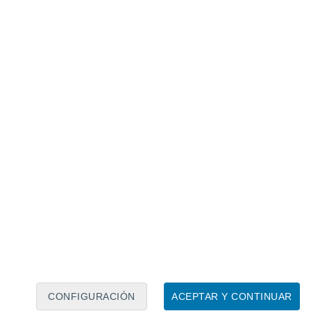
Calendario lunar
Lun
Mar
Mié
Jue
Vie
Sáb
Dom
7
8
9
10
11
12
13
14
15
16
17
18
19
20
CONFIGURACIÓN
ACEPTAR Y CONTINUAR