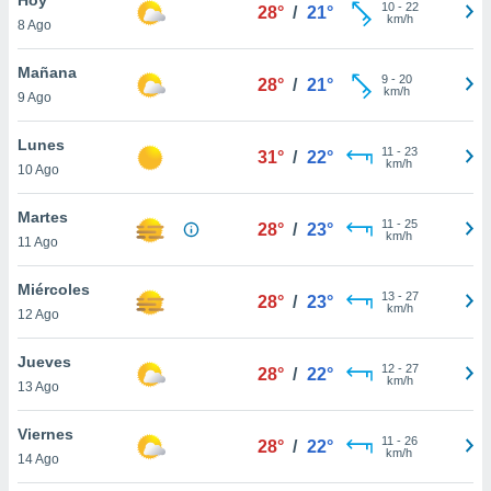
10
-
22
28°
/
21°
km/h
8 Ago
do en
 mismo.
sultar más
Mañana
9
-
20
28°
/
21°
 en nuestra
km/h
9 Ago
 Cookies
y
ualquier
Lunes
11
-
23
31°
/
22°
km/h
10 Ago
ento
 botón
ación de
Martes
11
-
25
28°
/
23°
kies
km/h
11 Ago
 disponible
e nuestra
Miércoles
13
-
27
.
28°
/
23°
km/h
12 Ago
IVAMENTE,
Jueves
12
-
27
28°
/
22°
km/h
13 Ago
as
 a cookies
Viernes
11
-
26
28°
/
22°
km/h
 no aceptar
14 Ago
ón de