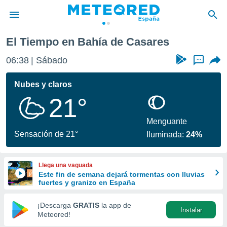
El Tiempo en Bahía de Casares
privacidad
06:38
Sábado
...
o de
tiempo.com)
borado por
Nubes y claros
es para
21°
ue la
 que se
e calidad.
Menguante
eder a este
Sensación de 21°
Iluminada:
24%
ediante las
opciones:
Llega una vaguada
ookies y
Este fin de semana dejará tormentas con lluvias
e forma
fuertes y granizo en España
d digital
¡Descarga
GRATIS
la app de
Instalar
ada, basada
Meteored!
mación