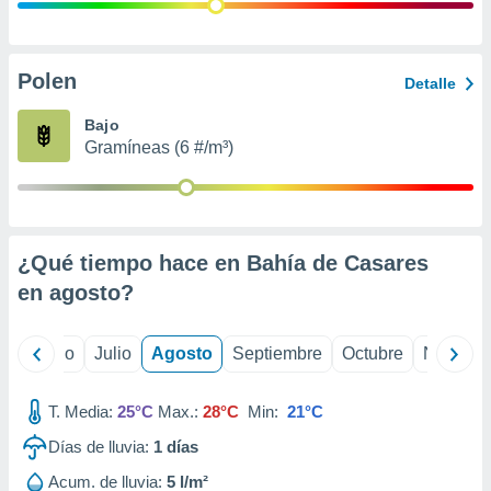
 seleccionar
o.
calización
precisa e
Polen
Detalle
ión mediante
Bajo
, publicidad
Gramíneas (6 #/m³)
dos,
 publicidad
,
ón de
¿Qué tiempo hace en Bahía de Casares
 desarrollo
s.
en
agosto
?
tros 1199
ios
yo
Junio
Julio
Agosto
Septiembre
Octubre
Noviemb
T. Media:
25°C
Max.:
28°C
Min:
21°C
Días de lluvia:
1
días
Acum. de lluvia:
5 l/m²